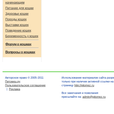
начинающим
Питание для кошки
Здоровье кошки
Породы кошек
Выставки кошек
Поведение кошек
Беременность у кошек
Форум о кошках
Вопросы о кошках
Авторское право © 2005-2011
Использование материалов сайта разр
Питомец.ру
.
только при наличии активной ссылки на
Пользовательское соглашение
страницу
http://pitomez.ru
|
Реклама
Все замечания и пожелания
присылайте на:
admin@pitomez.ru