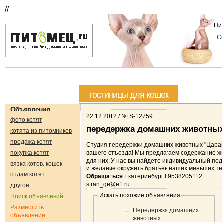
//
Пи
С
гостиницы для кошек
Объявления
22.12.2012 / № S-12759
фото котят
передержка домашних животны
котята из питомников
продажа котят
Студия передержки домашних животных "Царап
покупка котят
вашего отъезда! Мы предлагаем содержание ж
для них. У нас вы найдете индивидуальный по
вязка котов, кошек
и желание окружить братьев наших меньших т
отдам котят
Обращаться
Екатеринбург 89538205112
stran_ge@e1.ru
другое
Искать похожие объявления
Поиск объявлений
Разместить
Передержка домашних
объявление
животных