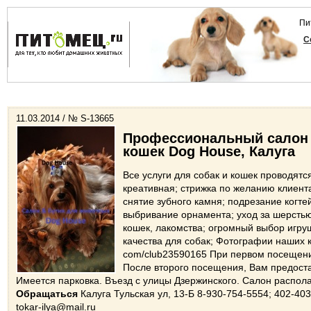
Пи
С
11.03.2014 / № S-13665
Профессиональный салон &
кошек Dog House, Калуга
Все услуги для собак и кошек проводятс
креативная; стрижка по желанию клиента
снятие зубного камня; подрезание когте
выбривание орнамента; уход за шерстью;
кошек, лакомства; огромный выбор игру
качества для собак; Фотографии наших к
com/club23590165 При первом посещени
После второго посещения, Вам предоста
Имеется парковка. Въезд с улицы Дзержинского. Салон располаг
Обращаться
Калуга Тульская ул, 13-Б 8-930-754-5554; 402-403
tokar-ilya@mail.ru