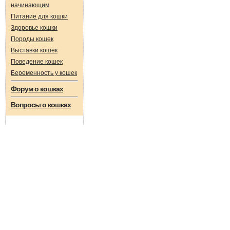
начинающим
Питание для кошки
Здоровье кошки
Породы кошек
Выставки кошек
Поведение кошек
Беременность у кошек
Форум о кошках
Вопросы о кошках