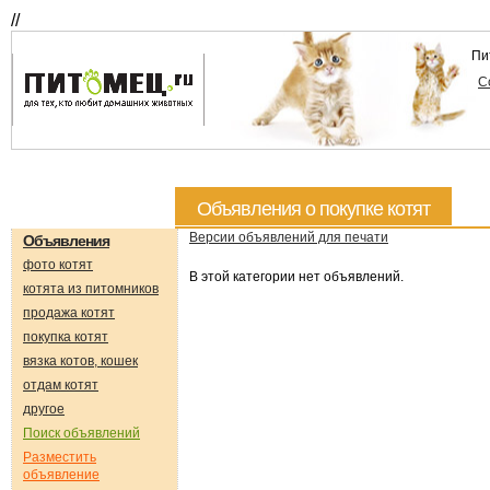
//
Пи
С
Объявления о покупке котят
Версии объявлений для печати
Объявления
фото котят
В этой категории нет объявлений.
котята из питомников
продажа котят
покупка котят
вязка котов, кошек
отдам котят
другое
Поиск объявлений
Разместить
объявление