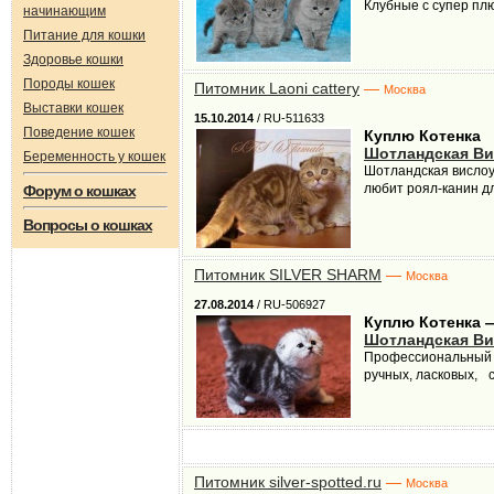
Клубные с супер пл
начинающим
Питание для кошки
Здоровье кошки
Породы кошек
Питомник Laoni cattery
—
Москва
Выставки кошек
15.10.2014
/ RU-511633
Поведение кошек
Куплю Котенка
Шотландская Ви
Беременность у кошек
Шотландская вислоух
любит роял-канин дл
Форум о кошках
Вопросы о кошках
Питомник SILVER SHARM
—
Москва
27.08.2014
/ RU-506927
Куплю Котенка 
Шотландская Ви
Профессиональный М
ручных, ласковых, с
Питомник silver-spotted.ru
—
Москва