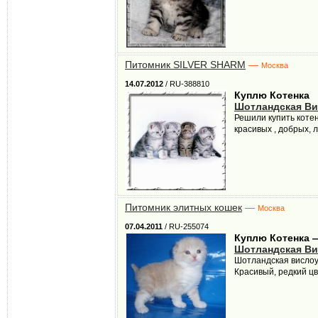
Питомник SILVER SHARM
—
Москва
14.07.2012
/ RU-388810
Куплю Котенка
Шотландская Ви
Решили купить коте
красивых , добрых, 
Питомник элитных кошек
—
Москва
07.04.2011
/ RU-255074
Куплю Котенка 
Шотландская Ви
Шотландская вислоу
Красивый, редкий цв