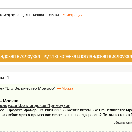
томец.ру разделы:
Кошки
Собаки
Регистрация
ндская вислоухая . Куплю котенка Шотландская вислоухая
1
ицы:
ек "Его Величество Мрамор"
—
Москва
— Москва
слоухая Шотландская Прямоухая
сква . Продажа мраморных 89096336572 котят в питомнике Его Величество Мр
енка любого яркого мраморного окраса ,а главное здорового? Питомник кошек Е
объявлени