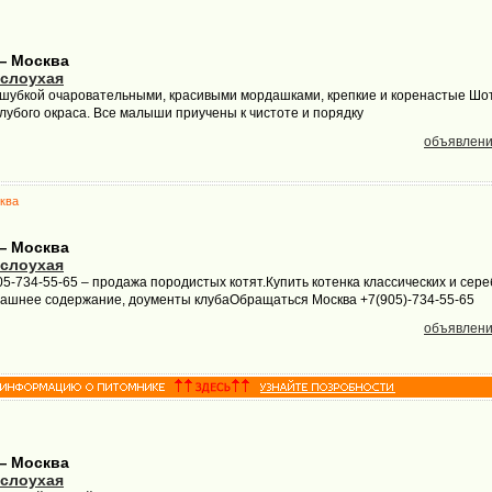
— Москва
слоухая
 шубкой очаровательными, красивыми мордашками, крепкие и коренастые Шо
олубого окраса. Все малыши приучены к чистоте и порядку
объявлени
ква
— Москва
слоухая
5-734-55-65 – продажа породистых котят.Купить котенка классических и сер
машнее содержание, доументы клубаОбращаться Москва +7(905)-734-55-65
объявлени
— Москва
слоухая