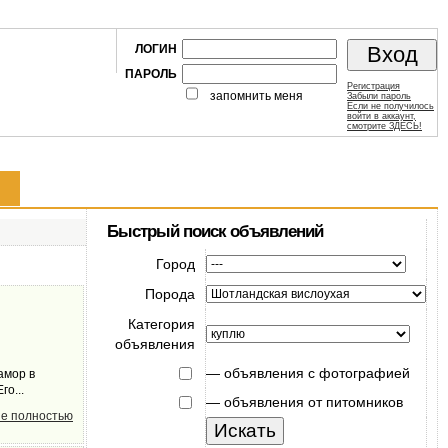
ЛОГИН
ПАРОЛЬ
Регистрация
запомнить меня
Забыли пароль
Если не получилось
войти в аккаунт,
смотрите ЗДЕСЬ!
Быстрый поиск объявлений
Город
Порода
Категория
объявления
—
объявления с фотографией
амор в
го...
—
объявления от питомников
е полностью