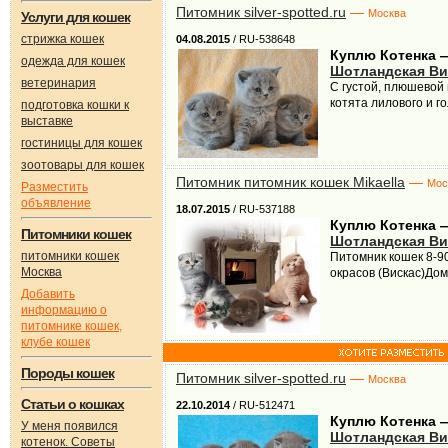
Питомник silver-spotted.ru
—
Москва
Услуги для кошек
стрижка кошек
04.08.2015
/ RU-538648
Куплю Котенка 
одежда для кошек
Шотландская Ви
ветеринария
С густой, плюшевой
котята лилового и г
подготовка кошки к
выставке
гостиницы для кошек
зоотовары для кошек
Питомник питомник кошек Mikaella
—
Мос
Разместить
объявление
18.07.2015
/ RU-537188
Куплю Котенка 
Питомники кошек
Шотландская Ви
питомники кошек
Питомник кошек 8-90
Москва
окрасов (Вискас)До
Добавить
информацию о
питомнике кошек,
клубе кошек
Породы кошек
Питомник silver-spotted.ru
—
Москва
Статьи о кошках
22.10.2014
/ RU-512471
Куплю Котенка 
У меня появился
Шотландская Ви
котенок. Советы