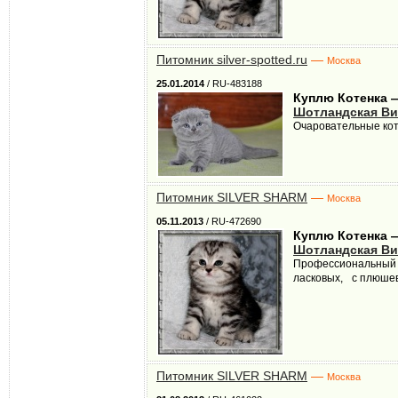
Питомник silver-spotted.ru
—
Москва
25.01.2014
/ RU-483188
Куплю Котенка 
Шотландская Ви
Очаровательные кот
Питомник SILVER SHARM
—
Москва
05.11.2013
/ RU-472690
Куплю Котенка 
Шотландская Ви
Профессиональный М
ласковых, с плюшево
Питомник SILVER SHARM
—
Москва