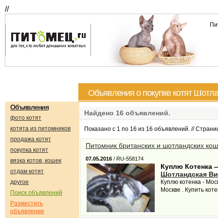
//
Пи
Объявления о покупке котят Шотла
Объявления
Найдено
16
объявлений.
фото котят
котята из питомников
Показано с 1 по 16 из 16 объявлений. // Стран
продажа котят
Питомник британских и шотландских кош
покупка котят
07.05.2016
/ RU-558174
вязка котов, кошек
Куплю Котенка 
отдам котят
Шотландская Ви
другое
Куплю котенка - Мо
Москве . Купить кот
Поиск объявлений
Разместить
объявление