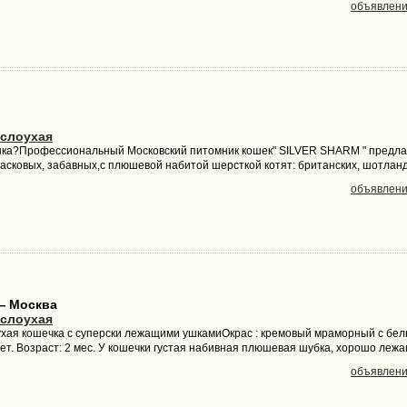
объявлени
слоухая
нка?Профессиональный Московский питомник кошек" SILVER SHARM " предла
ласковых, забавных,с плюшевой набитой шерсткой котят: британских, шотландс
объявлени
— Москва
слоухая
хая кошечка с суперски лежащими ушкамиОкрас : кремовый мраморный с бел
ет. Возраст: 2 мес. У кошечки густая набивная плюшевая шубка, хорошо лежа
объявлени