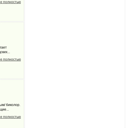
е полностью
гает
ких...
е полностью
ым/ биколор.
щие...
е полностью