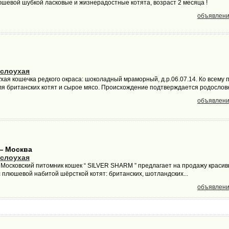
юшевой шубкой ласковые и жизнерадостные котята, возраст 2 месяца !
объявлени
слоухая
ая кошечка редкого окраса: шоколадный мраморный, д.р.06.07.14. Ко всему 
я британских котят и сырое мясо. Происхождение подтверждается родословно
объявлени
— Москва
слоухая
осковский питомник кошек “ SILVER SHARM ” предлагает на продажу красив
 плюшевой набитой шёрсткой котят: британских, шотландских...
объявлени