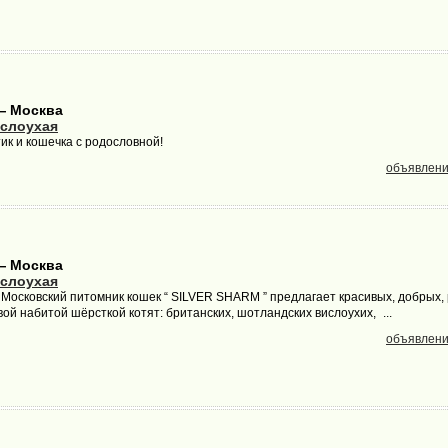
— Москва
слоухая
ик и кошечка с родословной!
объявлени
— Москва
слоухая
осковский питомник кошек “ SILVER SHARM ” предлагает красивых, добрых, 
й набитой шёрсткой котят: британских, шотландских вислоухих, ...
объявлени