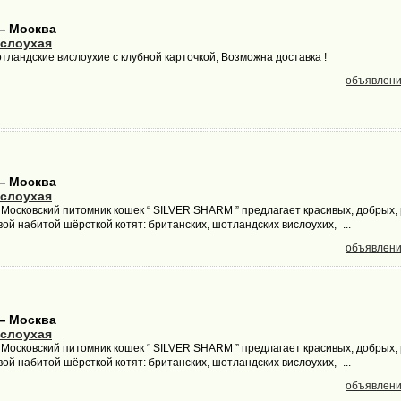
— Москва
слоухая
тландские вислоухие с клубной карточкой, Возможна доставка !
объявлени
— Москва
слоухая
осковский питомник кошек “ SILVER SHARM ” предлагает красивых, добрых, 
й набитой шёрсткой котят: британских, шотландских вислоухих, ...
объявлени
— Москва
слоухая
осковский питомник кошек “ SILVER SHARM ” предлагает красивых, добрых, 
й набитой шёрсткой котят: британских, шотландских вислоухих, ...
объявлени