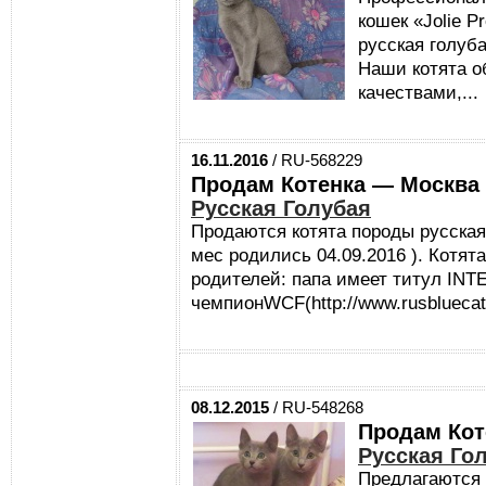
кошек «Jolie P
русская голуба
Наши котята 
качествами,...
16.11.2016
/ RU-568229
Продам Котенка — Москва
Русская Голубая
Продаются котята породы русская
мес родились 04.09.2016 ). Котят
родителей: папа имеет титул INT
чемпионWCF(http://www.rusbluecat.
08.12.2015
/ RU-548268
Продам Кот
Русская Го
Предлагаются 