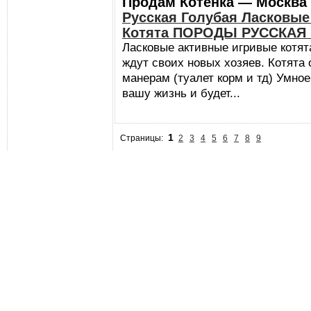
Продам Котенка — Москва
Русская Голубая Ласковы
Котята ПОРОДЫ РУССКАЯ
Ласковые активные игривые ко
ждут своих новых хозяев. Котята
манерам (туалет корм и тд) Умно
вашу жизнь и будет...
1
Страницы:
2
3
4
5
6
7
8
9