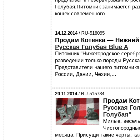
Голубая.Питомник занимается ра
кошек современного...
14.12.2014
/ RU-518095
Продам Котенка — Нижний
Русская Голубая Blue A
Питомник "Нижегородское серебро
разведении только породы Русска
Представители нашего питомника
России, Дании, Чехии,...
20.11.2014
/ RU-515734
Продам Кот
Русская Го
Голубая"
Милые, веселы
Чистопородные
месяца. Присущи такие черты, как