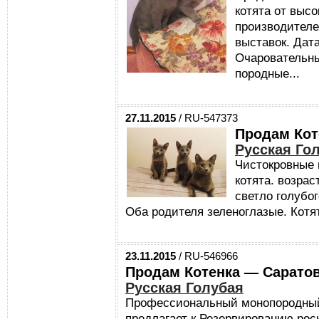
котята от выс
производител
выставок. Дата
Очаровательн
породные...
27.11.2015
/ RU-547373
Продам Кот
Русская Го
Чистокровные 
котята. возрас
светло голубо
Оба родителя зеленоглазые. Котят
23.11.2015
/ RU-546966
Продам Котенка — Сарато
Русская Голубая
Профессиональный монопородный 
предлагает к Резервированию рос