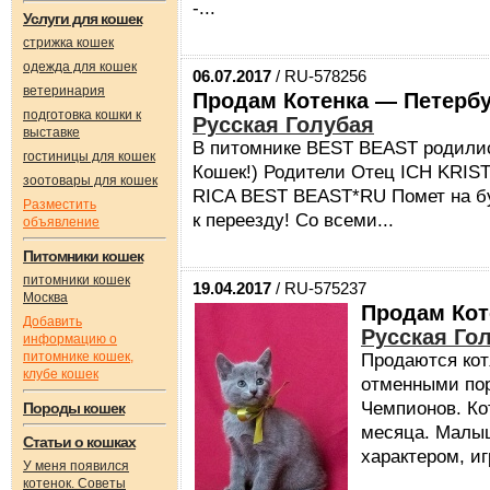
-...
Услуги для кошек
стрижка кошек
одежда для кошек
06.07.2017
/ RU-578256
ветеринария
Продам Котенка — Петербу
подготовка кошки к
Русская Голубая
выставке
В питомнике BEST BEAST родились
гостиницы для кошек
Кошек!) Родители Отец ICH KRI
зоотовары для кошек
RICA BEST BEAST*RU Помет на бу
Разместить
к переезду! Со всеми...
объявление
Питомники кошек
питомники кошек
19.04.2017
/ RU-575237
Москва
Продам Кот
Добавить
Русская Го
информацию о
питомнике кошек,
Продаются кот
клубе кошек
отменными по
Чемпионов. Ко
Породы кошек
месяца. Малы
Статьи о кошках
характером, и
У меня появился
котенок. Советы