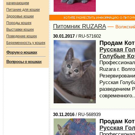
начинающим
Питание для кошки
Здоровье кошки
Породы кошек
Питомник RUZARA
—
Волжски
Выставки кошек
30.01.2017
/ RU-571602
Поведение кошек
Продам Кот
Беременность у кошек
Русская Го
Форум о кошках
Голубые Ко
Вопросы о кошках
Профессионал
Ruzara г. Волг
Резервировани
Русская Голуб
разведением Р
современного..
30.11.2016
/ RU-568939
Продам Кот
Русская Го
Профессионал