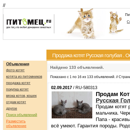
//
Пи
С
Продажа котят Русская голубая . 
Объявления
Найдено
133
объявлений.
фото котят
котята из питомников
Показано с 1 по 16 из 133 объявлений. // Стра
продажа котят
02.09.2017
/ RU-580313
покупка котят
Продам Кот
вязка котов, кошек
Русская Го
отдам котят
Продам котят 
другое
мальчика. Чер
Поиск объявлений
Папа - красивы
Разместить
всё умеют. Гарантия породы. Род
объявление