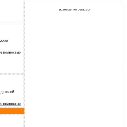
размещение рекламы
сская
е полностью
одителей:
е полностью