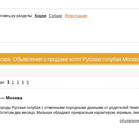
томец.ру разделы:
Кошки
Собаки
Регистрация
сква. Объявления о продаже котят Русская голубая Москв
1
ицы:
2
3
4
5
 — Москва
ороды Русская голубая с отменными породными данными от родителей Чемп
 Котятам два месяца. Малыши обладают прекрасным характером, игривые, люб
объявлени