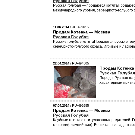
Русская Голубая
Русская голубая — продаются котятаПродаются
международного уровня, серебристо-голубого ок
11.06.2014
/ RU-499615
Продам Котенка — Москва
Русская Голубая
Русские голубые котятаПродаются русские го
серебристо-голубого окраса. Игривые и ласков
22.04.2014
/ RU-494505
Продам Котенка
Русская Голубая
Порода: Русская го
характерным признак
07.04.2014
/ RU-492685
Продам Котенка — Москва
Русская Голубая
Клубные котята от титулованных родителей. Ро
кошечки(олимпийские). Воспитанные, адаптиров