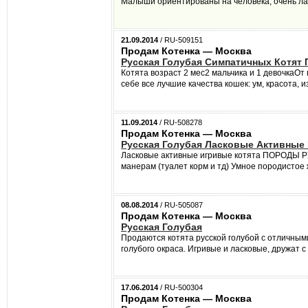
Малыши ориентированы на человека, очень лас
21.09.2014
/ RU-509151
Продам Котенка — Москва
Русская Голубая Симпатичных Котят 
Котята возраст 2 мес2 мальчика и 1 девочкаО
себе все лучшие качества кошек: ум, красота, и
11.09.2014
/ RU-508278
Продам Котенка — Москва
Русская Голубая Ласковые Активны
Ласковые активные игривые котята ПОРОДЫ Р
манерам (туалет корм и тд) Умное породистое ж
08.08.2014
/ RU-505087
Продам Котенка — Москва
Русская Голубая
Продаются котята русской голубой с отличным
голубого окраса. Игривые и ласковые, дружат 
17.06.2014
/ RU-500304
Продам Котенка — Москва