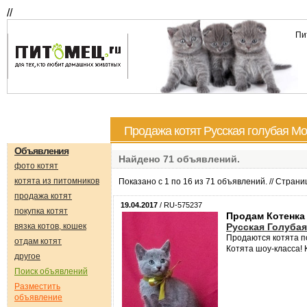
//
Пи
Продажа котят Русская голубая Мо
Объявления
Найдено
71
объявлений.
фото котят
котята из питомников
Показано с 1 по 16 из 71 объявлений. // Стран
продажа котят
19.04.2017
/ RU-575237
покупка котят
Продам Котенка
вязка котов, кошек
Русская Голубая
Продаются котята п
отдам котят
Котята шоу-класса!
другое
Поиск объявлений
Разместить
объявление