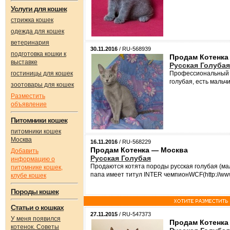
Услуги для кошек
стрижка кошек
одежда для кошек
ветеринария
30.11.2016
/ RU-568939
подготовка кошки к
Продам Котенка
выставке
Русская Голубая
гостиницы для кошек
Профессиональный пи
голубая, есть мальч
зоотовары для кошек
Разместить
объявление
Питомники кошек
питомники кошек
Москва
16.11.2016
/ RU-568229
Продам Котенка — Москва
Добавить
Русская Голубая
информацию о
Продаются котята породы русская голубая (мал
питомнике кошек,
папа имеет титул INTER чемпионWCF(http://www.r
клубе кошек
Породы кошек
Статьи о кошках
27.11.2015
/ RU-547373
У меня появился
Продам Котенка
котенок. Советы