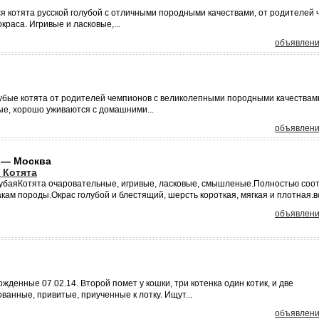
 котята русской голубой с отличными породными качествами, от родителей
раса. Игривые и ласковые,...
объявлени
лубые котята от родителей чемпионов с великолепными породными качествам
ые, хорошо уживаются с домашними...
объявлени
 — Москва
 Котята
лубаяКотята очаровательные, игривые, ласковые, смышленые.Полностью соо
ам породы.Окрас голубой и блестящий, шерсть короткая, мягкая и плотная.во
объявлени
жденные 07.02.14. Второй помет у кошки, три котенка один котик, и две
анные, привитые, приученные к лотку. Ищут...
объявлени