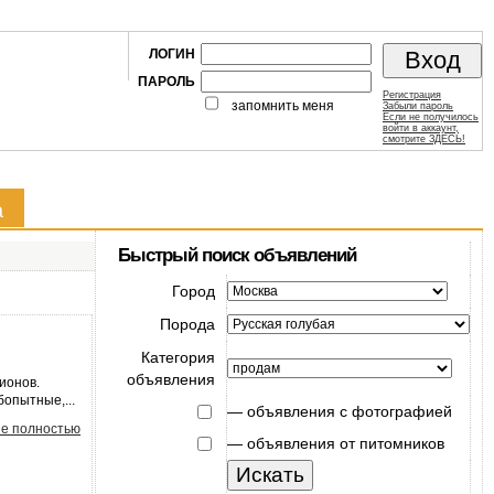
ЛОГИН
ПАРОЛЬ
Регистрация
запомнить меня
Забыли пароль
Если не получилось
войти в аккаунт,
смотрите ЗДЕСЬ!
а
Быстрый поиск объявлений
Город
Порода
Категория
объявления
ионов.
опытные,...
—
объявления с фотографией
е полностью
—
объявления от питомников