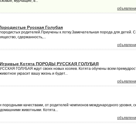
ковые, мурчащие, в...
объявлени
Породистые Русская Голубая
т породистых родителей.Приучены к лотку.Замечательная порода для детей. С
зящество, сдержанность,...
объявлени
е Игривые Котята ПОРОДЫ РУССКАЯ ГОЛУБАЯ
УССКАЯ ГОЛУБАЯ ждут своих новых хозяев. Котята обучены всем премудрос
ивотное украсит вашу жизнь и будет...
объявлени
и породными качествами, от родителей чемпионов международного уровня, с
с домашними животными. Котята...
объявлени