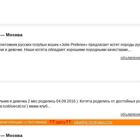
 — Москва
томник русских голубых кошек «Jolie Preferee» предлагает котят породы ру
ики и девочки. Наши котята обладают хорошими породными качествами,...
объявлени
ьчик и девочка 2 мес родились 04.09.2016 ). Котята родились от достойных р
usbluecat.ru/ ) мама-клуб...
объявлени
 — Москва