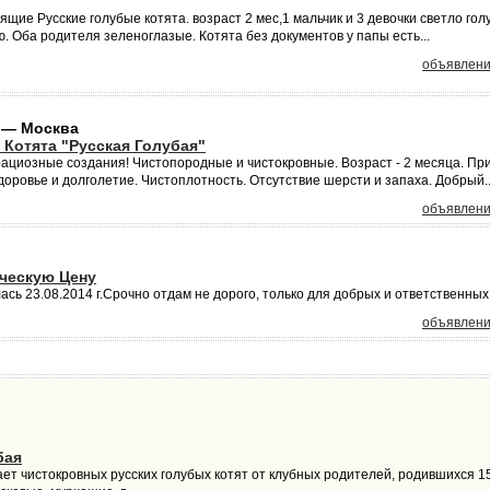
щие Русские голубые котята. возраст 2 мес,1 мальчик и 3 девочки светло голу
 Оба родителя зеленоглазые. Котята без документов у папы есть...
объявлени
 — Москва
 Котята "Русская Голубая"
рациозные создания! Чистопородные и чистокровные. Возраст - 2 месяца. Пр
здоровье и долголетие. Чистоплотность. Отсутствие шерсти и запаха. Добрый..
объявлени
ческую Цену
ась 23.08.2014 г.Срочно отдам не дорого, только для добрых и ответственных
объявлени
бая
т чистокровных русских голубых котят от клубных родителей, родившихся 15.