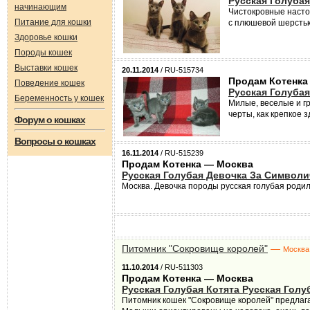
Русская Голубая
начинающим
Чистокровные настоя
Питание для кошки
с плюшевой шерстью.
Здоровье кошки
Породы кошек
Выставки кошек
20.11.2014
/ RU-515734
Продам Котенка
Поведение кошек
Русская Голубая
Беременность у кошек
Милые, веселые и г
черты, как крепкое 
Форум о кошках
Вопросы о кошках
16.11.2014
/ RU-515239
Продам Котенка — Москва
Русская Голубая Девочка За Символи
Москва. Девочка породы русская голубая родил
Питомник "Сокровище королей"
—
Москва
11.10.2014
/ RU-511303
Продам Котенка — Москва
Русская Голубая Котята Русская Голу
Питомник кошек "Сокровище королей" предлагае