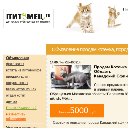
Пи
Объявление продам котенка, пород
Объявления
14.09
/ № RU-400914
фото котят
Продам Котенка
котята из питомников
Область
Канадский Сфин
продажа котят
покупка котят
Срочно продам котен
вязка котов, кошек
и игривый парень.
Обращаться
Московская область г.Балашиха 
отдам котят
niki.stiv@bk.ru
другое
5000
Поиск объявлений
Цена —
руб
Разместить
объявление
Смотрите описание породы Канадский сфинк
Услуги для кошек