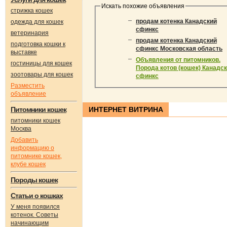
Искать похожие объявления
стрижка кошек
продам котенка Канадский
одежда для кошек
сфинкс
ветеринария
продам котенка Канадский
подготовка кошки к
сфинкс Московская область
выставке
Объявления от питомников.
гостиницы для кошек
Порода котов (кошек) Канадс
зоотовары для кошек
сфинкс
Разместить
объявление
Питомники кошек
ИНТЕРНЕТ ВИТРИНА
питомники кошек
Москва
Добавить
информацию о
питомнике кошек,
клубе кошек
Породы кошек
Статьи о кошках
У меня появился
котенок. Советы
начинающим