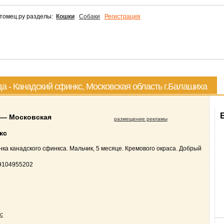
томец.ру разделы:
Кошки
Собаки
Регистрация
а - Канадский сфинкс, Московская область г.Балашиха
 — Московская
размещение рекламы
кс
ка канадского сфинкса. Мальчик, 5 месяце. Кремового окраса. Добрый
89104955202
с