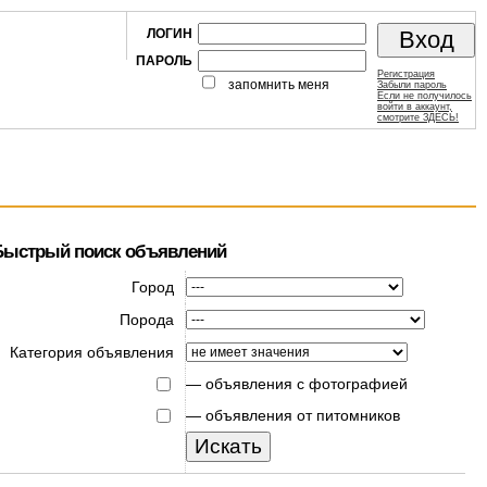
ЛОГИН
ПАРОЛЬ
Регистрация
запомнить меня
Забыли пароль
Если не получилось
войти в аккаунт,
смотрите ЗДЕСЬ!
Быстрый поиск объявлений
Город
Порода
Категория объявления
—
объявления с фотографией
—
объявления от питомников