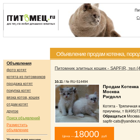
Пи
С
Объявление продам котенка, пород
Объявления
Питомник элитных кошек - SAPFIR, тел (
фото котят
котята из питомников
10.11
/ № RU-514494
продажа котят
Продам Котенка
покупка котят
Москва
Рэгдолл
вязка котов, кошек
отдам котят
Котята - Тряпичная к
другое
приучены, т 8(495)7
Обращаться
Москва
Поиск объявлений
sapfir-cats@yandex.r
Разместить
объявление
18000
Цена —
руб
Услуги для кошек