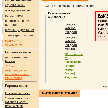
стрижка кошек
Смотрите описание породы Рэгдолл
одежда для кошек
Искать похожие
ВЫДЕ
ветеринария
объявления
Оплат
подготовка кошки к
или Я
продам
выставке
нами
котенка
гостиницы для кошек
Рэгдолл
Стои
зоотовары для кошек
фотокат
продам
Разместить
котенка
объявление
Рэгдолл
Москва
Питомники кошек
Объявления
питомники кошек
от
Москва
питомников.
Порода
Добавить
котов
информацию о
(кошек)
питомнике кошек,
Рэгдолл
клубе кошек
Породы кошек
вер
Статьи о кошках
ИНТЕРНЕТ ВИТРИНА
У меня появился
котенок. Советы
начинающим