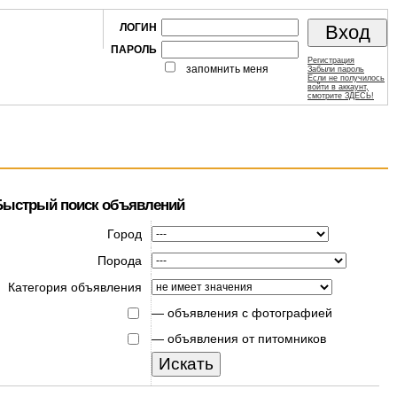
ЛОГИН
ПАРОЛЬ
Регистрация
запомнить меня
Забыли пароль
Если не получилось
войти в аккаунт,
смотрите ЗДЕСЬ!
Быстрый поиск объявлений
Город
Порода
Категория объявления
—
объявления с фотографией
—
объявления от питомников