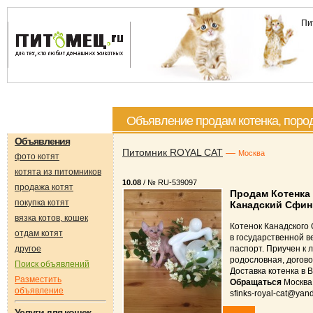
Пи
Объявление продам котенка, пород
Объявления
Питомник ROYAL CAT
—
Москва
фото котят
котята из питомников
10.08
/ № RU-539097
продажа котят
Продам Котенка
покупка котят
Канадский Сфин
вязка котов, кошек
Котенок Канадского
отдам котят
в государственной 
другое
паспорт. Приучен к 
родословная, догово
Поиск объявлений
Доставка котенка в Ва
Разместить
Обращаться
Москва
объявление
sfinks-royal-cat@yan
Услуги для кошек