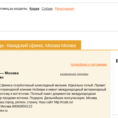
томец.ру разделы:
Кошки
Собаки
Регистрация
а - Канадский сфинкс, Москва Москва
подробнее о питомнике
 — Москва
размещение рекламы
кс
 Сфинкса голубоглазый шоколадный мальчик. Идеально голый. Привит
ветеринарной клинике Нобивак и имеет международный ветеринарный
лоточку и когтеточке. Полный пакет документов: международная
р продажи котенка. Подарок. Дальнейшие консультации. Москва.
ш город, регион, страну. Наш сайт http://rcats.ru/
 Москва 89060850122
dex.ru