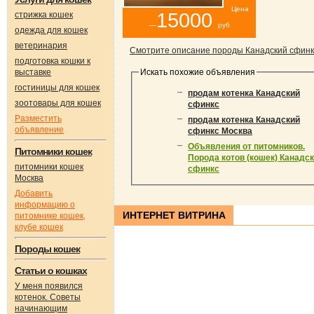
Цена
15000
стрижка кошек
—
руб
одежда для кошек
ветеринария
Смотрите описание породы Канадский сфинк
подготовка кошки к
выставке
Искать похожие объявления
гостиницы для кошек
продам котенка Канадский
зоотовары для кошек
сфинкс
Разместить
продам котенка Канадский
объявление
сфинкс Москва
Объявления от питомников.
Питомники кошек
Порода котов (кошек) Канадс
питомники кошек
сфинкс
Москва
Добавить
информацию о
ИНТЕРНЕТ ВИТРИНА
питомнике кошек,
клубе кошек
Породы кошек
Статьи о кошках
У меня появился
котенок. Советы
начинающим