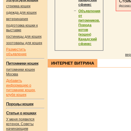
Канадский
Стои
сфинкс
фотокат
стрижка кошек
Объявления
одежда для кошек
от
ветеринария
питомников.
Порода
подготовка кошки к
котов
выставке
(кошек)
гостиницы для кошек
Канадский
зоотовары для кошек
сфинкс
Разместить
объявление
вер
Питомники кошек
ИНТЕРНЕТ ВИТРИНА
питомники кошек
Москва
Добавить
информацию о
питомнике кошек,
клубе кошек
Породы кошек
Статьи о кошках
У меня появился
котенок. Советы
начинающим