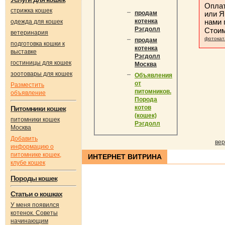
Оплат
стрижка кошек
или Я
продам
нами
котенка
одежда для кошек
Рэгдолл
Стои
ветеринария
фотокат
продам
подготовка кошки к
котенка
выставке
Рэгдолл
гостиницы для кошек
Москва
зоотовары для кошек
Объявления
от
Разместить
питомников.
объявление
Порода
котов
Питомники кошек
(кошек)
питомники кошек
Рэгдолл
Москва
Добавить
вер
информацию о
питомнике кошек,
ИНТЕРНЕТ ВИТРИНА
клубе кошек
Породы кошек
Статьи о кошках
У меня появился
котенок. Советы
начинающим