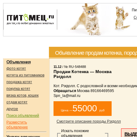
Пи
С
Объявление продам котенка, пород
Объявления
11.12
/ № RU-548488
фото котят
Продам Котенка — Москва
котята из питомников
Рэгдолл
продажа котят
Кот. Рэгдолл. С родословной и всеми необход
покупка котят
Обращаться
Москва 89166469595
вязка котов, кошек
Spn_la@mail.ru
отдам котят
55000
другое
Цена —
руб
Поиск объявлений
Смотрите описание породы Рэгдолл
Разместить
объявление
Искать похожие
ВЫДЕ
объявления
Услуги для кошек