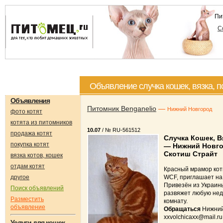
Пи
С
Объявление случка кошек, вязка, 
Объявления
Питомник Benganelio
—
Нижний Новгород
фото котят
котята из питомников
10.07
/ № RU-561512
продажа котят
Случка Кошек, В
покупка котят
— Нижний Новг
Скотиш Страйт
вязка котов, кошек
отдам котят
Красный мрамор кот
другое
WCF, приглашает на 
Привезён из Украины
Поиск объявлений
развяжет любую нед
Разместить
комнату.
объявление
Обращаться
Нижний
xxvolchicaxx@mail.ru
Услуги для кошек