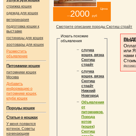
стрижка кошек
Цена
2000
одежда для кошек
—
руб
ветеринария
подготовка кошки к
Смотрите описание породы Скотиш страйт
выставке
Искать похожие
гостиницы для кошек
ВЫДЕ
объявления
зоотовары для кошек
Оплат
или Я
случка
Разместить
нами
кошек, вязка
объявление
Скотиш
Стои
страйт
Питомники кошек
фотокат
случка
питомники кошек
кошек, вязка
Москва
Скотиш
Добавить
страйт
информацию о
Нижний
питомнике кошек,
Новгород
клубе кошек
Объявления
от
Породы кошек
питомников.
Статьи о кошках
Порода
котов
У меня появился
(кошек)
котенок. Советы
Скотиш
начинающим