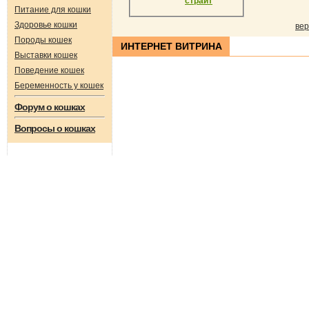
страйт
Питание для кошки
Здоровье кошки
вер
Породы кошек
ИНТЕРНЕТ ВИТРИНА
Выставки кошек
Поведение кошек
Беременность у кошек
Форум о кошках
Вопросы о кошках