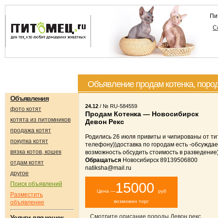
Пи
С
Объявление продам котенка, пород
Объявления
24.12
/ № RU-584559
фото котят
Продам Котенка — Новосибирск
котята из питомников
Девон Рекс
продажа котят
Родились 26 июля привиты и чипированы от т
покупка котят
телефону))доставка по городам есть -обсуждае
вязка котов, кошек
возможность обсудить стоимость в разведение)
Обращаться
Новосибирск 89139506800
отдам котят
natiksha@mail.ru
другое
15000
Поиск объявлений
Цена —
руб
Разместить
возможен торг
объявление
Смотрите описание породы Девон рекс
Услуги для кошек