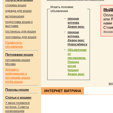
стрижка кошек
Искать похожие
ВЫДЕ
одежда для кошек
объявления
Опла
ветеринария
или Я
продам
подготовка кошки к
нами
котенка
выставке
Девон рекс
Стои
гостиницы для кошек
фотока
продам
котенка
зоотовары для кошек
Девон рекс
Разместить
Новосибирск
объявление
Объявления
от
Питомники кошек
питомников.
питомники кошек
Порода
Москва
котов
Добавить
(кошек)
информацию о
Девон рекс
питомнике кошек,
клубе кошек
ве
Породы кошек
ИНТЕРНЕТ ВИТРИНА
Статьи о кошках
У меня появился
котенок. Советы
начинающим