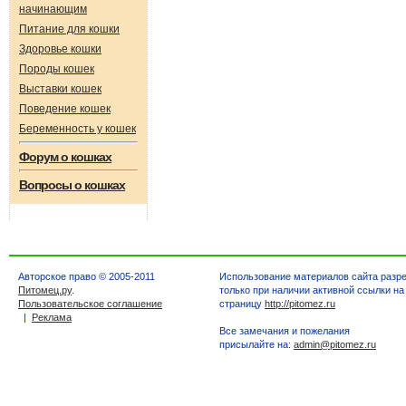
начинающим
Питание для кошки
Здоровье кошки
Породы кошек
Выставки кошек
Поведение кошек
Беременность у кошек
Форум о кошках
Вопросы о кошках
Авторское право © 2005-2011
Использование материалов сайта разр
Питомец.ру
.
только при наличии активной ссылки на
Пользовательское соглашение
страницу
http://pitomez.ru
|
Реклама
Все замечания и пожелания
присылайте на:
admin@pitomez.ru