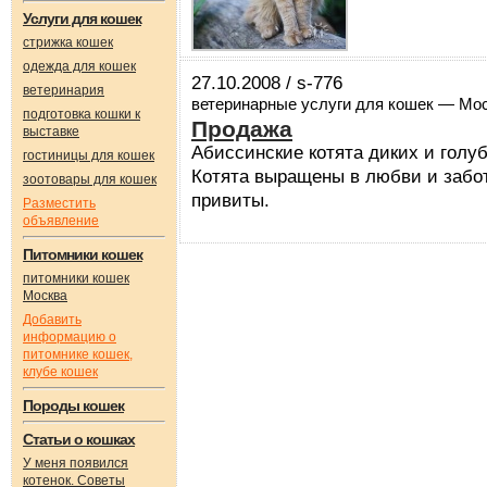
Услуги для кошек
стрижка кошек
одежда для кошек
27.10.2008 / s-776
ветеринария
ветеринарные услуги для кошек — Мо
подготовка кошки к
Продажа
выставке
Абиссинские котята диких и голуб
гостиницы для кошек
Котята выращены в любви и заботе
зоотовары для кошек
привиты.
Разместить
объявление
Питомники кошек
питомники кошек
Москва
Добавить
информацию о
питомнике кошек,
клубе кошек
Породы кошек
Статьи о кошках
У меня появился
котенок. Советы