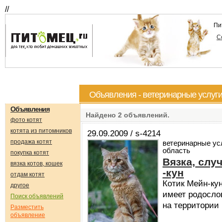
//
Пи
С
Объявления - ветеринарные услуги
Объявления
Найдено
2
объявлений.
фото котят
котята из питомников
29.09.2009 / s-4214
продажа котят
ветеринарные ус
область
покупка котят
Вязка, слу
вязка котов, кошек
-кун
отдам котят
Котик Мейн-кун
другое
имеет родосло
Поиск объявлений
на территории 
Разместить
объявление