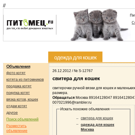
//
Пи
С
одежда для кошек
Объявления
26.12.2012 / № S-12767
фото котят
свитера для кошек
котята из питомников
продажа котят
свитерочки ручной вязки для кошек и маленьких
покупка котят
размера.
Обращаться
Москва 89164128047 8916412804
вязка котов, кошек
007021996@rambler.ru
отдам котят
Искать похожие объявления
другое
свитера для кошек
Поиск объявлений
одежда для кошек
Разместить
Москва
объявление