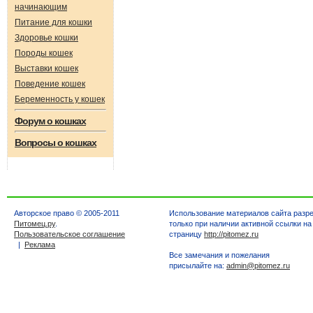
начинающим
Питание для кошки
Здоровье кошки
Породы кошек
Выставки кошек
Поведение кошек
Беременность у кошек
Форум о кошках
Вопросы о кошках
Авторское право © 2005-2011
Использование материалов сайта разр
Питомец.ру
.
только при наличии активной ссылки на
Пользовательское соглашение
страницу
http://pitomez.ru
|
Реклама
Все замечания и пожелания
присылайте на:
admin@pitomez.ru