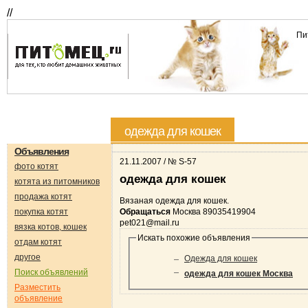
//
Пи
одежда для кошек
Объявления
21.11.2007 / № S-57
фото котят
одежда для кошек
котята из питомников
продажа котят
Вязаная одежда для кошек.
покупка котят
Обращаться
Москва 89035419904
pet021@mail.ru
вязка котов, кошек
Искать похожие объявления
отдам котят
другое
Одежда для кошек
Поиск объявлений
одежда для кошек Москва
Разместить
объявление