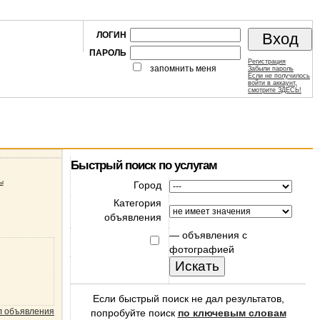
ЛОГИН
ПАРОЛЬ
Регистрация
запомнить меня
Забыли пароль
Если не получилось
войти в аккаунт,
смотрите ЗДЕСЬ!
Быстрый поиск по услугам
ы
Город
Категория
объявления
—
объявления с
фотографией
Если быстрый поиск не дал результатов,
л объявления
попробуйте поиск
по ключевым словам