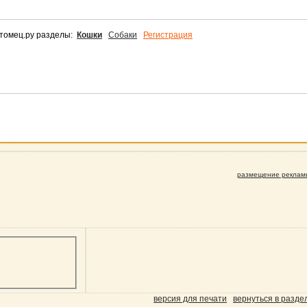
томец.ру разделы:
Кошки
Собаки
Регистрация
размещение реклам
версия для печати
вернуться в разде