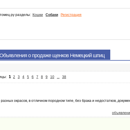
томец.ру разделы:
Кошки
Собаки
Регистрация
 Объявления о продаже щенков Немецкий шпиц
1
ницы:
2
3
4
5
6
7
8
9
10
...
38
 разных окрасов, в отличном породном типе, без брака и недостатков, докуме
объявлени