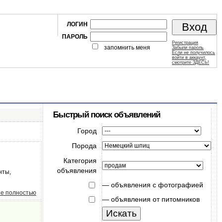
ЛОГИН
ПАРОЛЬ
Регистрация
запомнить меня
Забыли пароль
Если не получилось
войти в аккаунт,
смотрите ЗДЕСЬ!
Быстрый поиск объявлений
Город
Порода
Категория
объявления
нты,
—
объявления с фотографией
е полностью
—
объявления от питомников