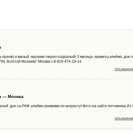
в
 оранж) и малый -мальчик (черно-подпалый) 3 месяца ,привиты,клеймо ,док-
"Из Золотой Мозаики" Москва с.8-910-474-19-14
объявлени
в — Москва
лый ,док-ты РКФ ,клеймо,прививки по возрасту! Фото на сайте питомника Из
объявлени