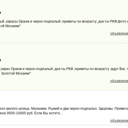
в
й ,окрасы Оранж и черно-подпалый ,привиты по возрасту ,док-ты РКФ,фото 
той Мозаики"
объявлени
в
окрас Оранж и черно-подпалый ,док-ты РКФ ,привиты по возрасту ,ждут Вас .
з Золотой Мозаики"
объявлени
ого малого шпица. Мальчики. Рыжий и два черно-подпалых. Здоровы. Привит
на 9500-10000 руб. Если Вы хотите...
объявлени