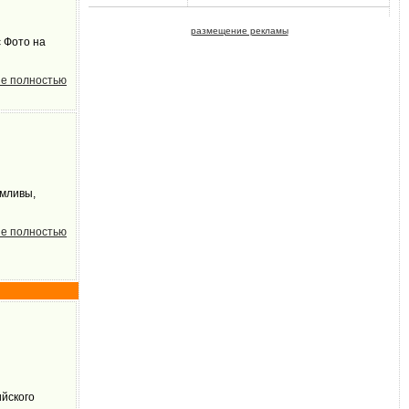
размещение рекламы
 Фото на
е полностью
умливы,
е полностью
ийского