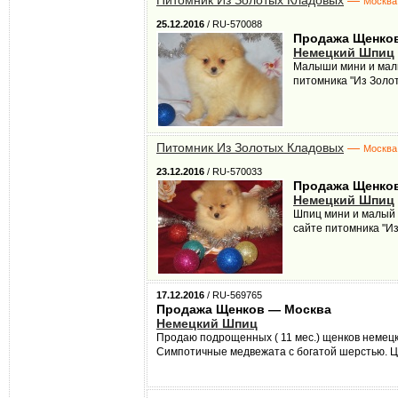
Питомник Из Золотых Кладовых
—
Москва
25.12.2016
/ RU-570088
Продажа Щенко
Немецкий Шпиц
Малыши мини и малы
питомника "Из Золо
Питомник Из Золотых Кладовых
—
Москва
23.12.2016
/ RU-570033
Продажа Щенко
Немецкий Шпиц
Шпиц мини и малый ,
сайте питомника "И
17.12.2016
/ RU-569765
Продажа Щенков — Москва
Немецкий Шпиц
Продаю подрощенных ( 11 мес.) щенков немецк
Симпотичные медвежата с богатой шерстью. Це