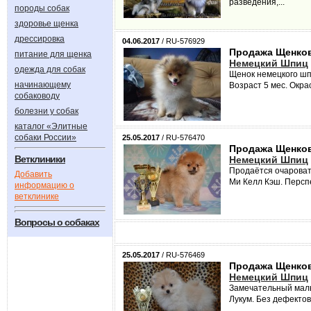
разведения,...
породы собак
здоровье щенка
дрессировка
04.06.2017
/ RU-576929
Продажа Щенков
питание для щенка
Немецкий Шпиц
одежда для собак
Щенок немецкого шпи
начинающему
Возраст 5 мес. Окра
собаководу
болезни у собак
каталог «Элитные
собаки России»
25.05.2017
/ RU-576470
Продажа Щенко
Ветклиники
Немецкий Шпиц
Продаётся очароват
Добавить
Ми Келл Кэш. Перспе
информацию о
ветклинике
Вопросы о собаках
25.05.2017
/ RU-576469
Продажа Щенко
Немецкий Шпиц
Замечательный маль
Лукум. Без дефектов