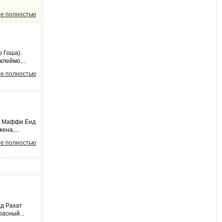
е полностью
о Гоша).
леймо,...
е полностью
ка Маффи Енд
ена,...
е полностью
ад Рахат
расный...