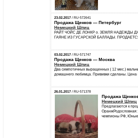
23.02.2017
/ RU-572641
Продажа Щенков — Петербург
Немецкий Шпиц
РАЙТ ЧОЙС ДЕ ЛОНКР о. ЗЕМЛЯ НАДЕЖДЫ ДЖЕН
ГАЯНЕ ИЗ ГУСАРСКОЙ БАЛЛАДЫ. ПРОДАЕТСЯ
03.02.2017
/ RU-571747
Продажа Щенков — Москва
Немецкий Шпиц
Два симпотичных выращенных ( 12 мес.) мальч
домашнего любимца. Прививки сделаны. Цена 85
26.01.2017
/ RU-571378
Продажа Щенко
Немецкий Шпиц
Предлагаются к про
ОранжРодословная: 
чемпионы РФ, Юные.