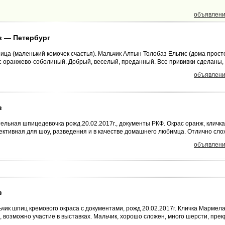
объявлени
 — Петербург
ца (маленький комочек счастья). Мальчик Алтын Толобаз Ельгис (дома прост
с оранжево-соболиный. Добрый, веселый, преданный. Все прививки сделаны, к
объявлени
в
ельная шпицедевочка рожд.20.02.2017г., документы РКФ. Окрас оранж, клич
ктивная для шоу, разведения и в качестве домашнего любимца. Отлично слож
объявлени
в
чик шпиц кремового окраса с документами, рожд 20.02.2017г. Кличка Мармел
, возможно участие в выставках. Мальчик, хорошо сложен, много шерсти, прек