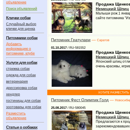
объявление
Продажа Щенко
Немецкий Шпиц
Поиск объявлений
Малыши рож.1 январ
Клички собак
сайте питомника "И
Случайный выбор
клички для щенка
Питомники собак
Питомник Гратулари
—
Саратов
Добавить
01.10.2017
/ RU-581552
информацию о
Продажа Щенко
питомнике, клубе
Немецкий Шпиц
Японский шпиц отлич
Услуги для собак
очень красивы, игри
стрижка собак
одежда для собак
ветеринария
дрессировка собак
хендлер
Питомник Фест Олимпик Голд
—
Новосиби
гостиницы для собак
зоотовары для собак
25.08.2017
/ RU-580045
Продажа Щенко
Разместить
Немецкий Шпиц 
объявление
Предлагаются к про
зарекомендовавших с
Статьи о собаках