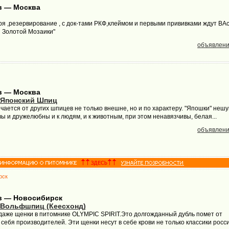
в — Москва
я ,резервирование , с док-тами РКФ,клеймом и первыми прививками ждут ВАс
з Золотой Мозаики"
объявлени
в — Москва
 Японский Шпиц
ается от других шпицев не только внешне, но и по характеру. "Япошки" неш
вы и дружелюбны и к людям, и к животным, при этом ненавязчивы, белая...
объявлени
рск
в — Новосибирск
Вольфшпиц (кеесхонд)
даже щенки в питомнике OLYMPIC SPIRIT.Это долгожданный дубль помет от
ебя производителей. Эти щенки несут в себе крови не только классики росс