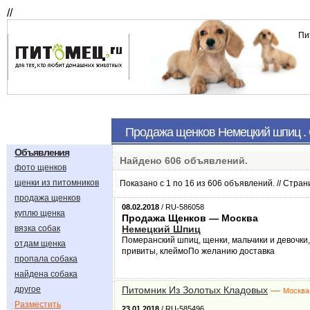
//
Пи
Продажа щенков Немецкий шпиц .
Объявления
Найдено
606
объявлений.
фото щенков
щенки из питомников
Показано с 1 по 16 из 606 объявлений. // Стра
продажа щенков
08.02.2018
/ RU-586058
куплю щенка
Продажа Щенков — Москва
вязка собак
Немецкий Шпиц
Померанский шпиц, щенки, мальчики и девочки,
отдам щенка
привиты, клеймоПо желанию доставка
пропала собака
найдена собака
другое
Питомник Из Золотых Кладовых
—
Москва
Разместить
23.01.2018
/ RU-585496