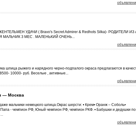
объявлени
ТЕЛЬМЕН УДАЧИ ( Bravo's Secret Admirer & Redhots Silka)- РОДИТЕЛИ ИЗ
 МАЛЬЧИК 3 МЕС . МАЛЕНЬКИЙ ОЧЕНЬ...
объявлени
ика шпица рыжего и нарядного черно-подпалого окраса предлагаются в качес
00- 10000- руб. Веселые , активные...
объявлени
в — Москва
даже мальчики немецкого шпица.Окрас шерсти: • Крем• Оранж – Соболь•
Папа - чемпион РФ, Юный чемпион РФ, чемпион РКФ. • Бабушки и дедушки по
..
объявлени