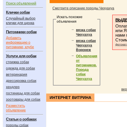
Поиск объявлений
Смотрите описание породы Чихуахуа
Клички собак
Искать похожие
Случайный выбор
ВЫДЕ
объявления
клички для щенка
Оплат
или Я
вязка собак
Питомники собак
нами
Чихуахуа
Добавить
Стои
вязка собак
информацию о
фотокат
Чихуахуа
питомнике, клубе
Воронеж
Услуги для собак
Объявления
от
стрижка собак
питомников.
одежда для собак
Порода
собак
ветеринария
Чихуахуа
дрессировка собак
хендлер
вер
гостиницы для собак
ИНТЕРНЕТ ВИТРИНА
зоотовары для собак
Разместить
объявление
Статьи о собаках
породы собак