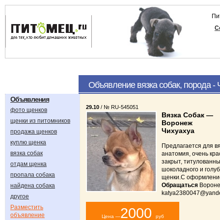
Пи
С
Объявление вязка собак, порода -
Объявления
29.10
/ № RU-545051
фото щенков
Вязка Собак —
щенки из питомников
Воронеж
Чихуахуа
продажа щенков
куплю щенка
Предлагается для вя
вязка собак
анатомия, очень кра
закрыт, титулованн
отдам щенка
шоколадного и голуб
пропала собака
щенки.С оформление
Обращаться
Вороне
найдена собака
katya2380047@yande
другое
Разместить
2000
объявление
Цена —
руб