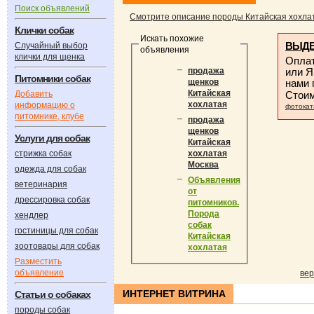
Поиск объявлений
Смотрите описание породы Китайская хохла
Клички собак
Искать похожие
ВЫДЕ
Случайный выбор
объявления
клички для щенка
Оплат
или Я
продажа
Питомники собак
нами
щенков
Китайская
Добавить
Стои
хохлатая
информацию о
фотокат
питомнике, клубе
продажа
щенков
Услуги для собак
Китайская
стрижка собак
хохлатая
Москва
одежда для собак
Объявления
ветеринария
от
дрессировка собак
питомников.
Порода
хендлер
собак
гостиницы для собак
Китайская
зоотовары для собак
хохлатая
Разместить
объявление
вер
ИНТЕРНЕТ ВИТРИНА
Статьи о собаках
породы собак