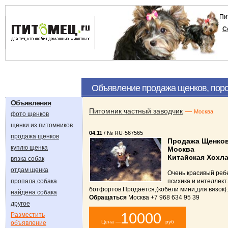
Пи
С
Объявление продажа щенков, пород
Объявления
Питомник частный заводчик
—
Москва
фото щенков
щенки из питомников
04.11
/ № RU-567565
продажа щенков
Продажа Щенко
куплю щенка
Москва
Китайская Хохл
вязка собак
отдам щенка
Очень красивый реб
пропала собака
психика и интеллект
ботфортов.Продается,(кобели мини,для вязок).
найдена собака
Обращаться
Москва +7 968 634 95 39
другое
10000
Разместить
Цена —
руб
объявление