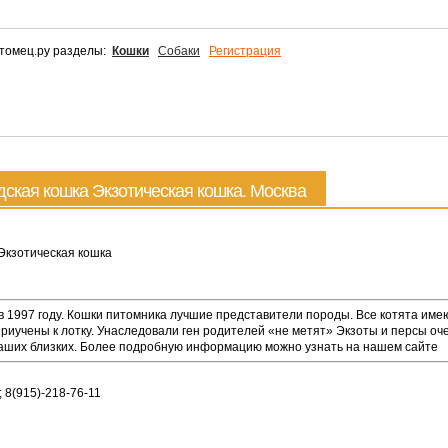
томец.ру разделы:
Кошки
Собаки
Регистрация
кая кошка Экзотическая кошка. Москва
Экзотическая кошка
в 1997 году. Кошки питомника лучшие представители породы. Все котята име
риучены к лотку. Унаследовали ген родителей «не метят» Экзоты и персы оч
ваших близких. Более подробную информацию можно узнать на нашем сайте
8; 8(915)-218-76-11