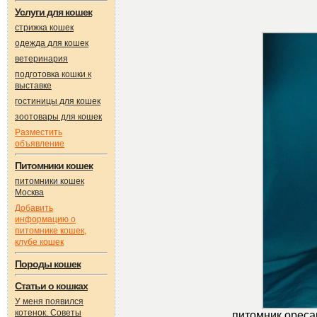
Услуги для кошек
стрижка кошек
одежда для кошек
ветеринария
подготовка кошки к
выставке
гостиницы для кошек
зоотовары для кошек
Разместить
объявление
Питомники кошек
питомники кошек
Москва
Добавить
информацию о
питомнике кошек,
клубе кошек
Породы кошек
Статьи о кошках
У меня появился
котенок. Советы
питомник оресан