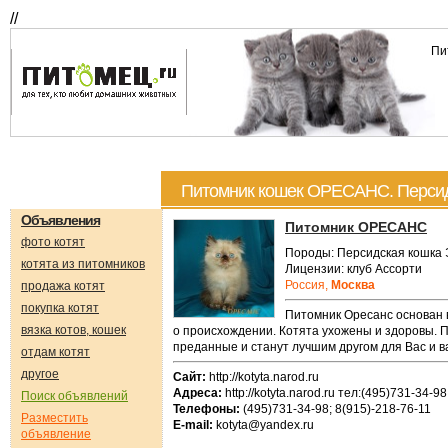
//
Пи
Питомник кошек ОРЕСАНС. Персидс
Объявления
Питомник ОРЕСАНС
фото котят
Породы: Персидская кошка 
котята из питомников
Лицензии: клуб Ассорти
Россия,
Москва
продажа котят
покупка котят
Питомник Оресанс основан 
вязка котов, кошек
о происхождении. Котята ухожены и здоровы. П
преданные и станут лучшим другом для Вас и 
отдам котят
другое
Сайт:
http://kotyta.narod.ru
Адреса:
http://kotyta.narod.ru тел:(495)731-34-9
Поиск объявлений
Телефоны:
(495)731-34-98; 8(915)-218-76-11
Разместить
E-mail:
kotyta@yandex.ru
объявление