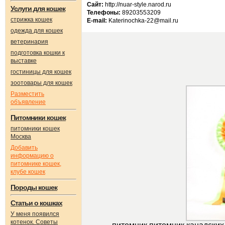
Сайт:
http://nuar-style.narod.ru
Услуги для кошек
Телефоны:
89203553209
стрижка кошек
E-mail:
Katerinochka-22@mail.ru
одежда для кошек
ветеринария
подготовка кошки к
выставке
гостиницы для кошек
зоотовары для кошек
Разместить
объявление
Питомники кошек
питомники кошек
Москва
Добавить
информацию о
питомнике кошек,
клубе кошек
Породы кошек
Статьи о кошках
У меня появился
котенок. Советы