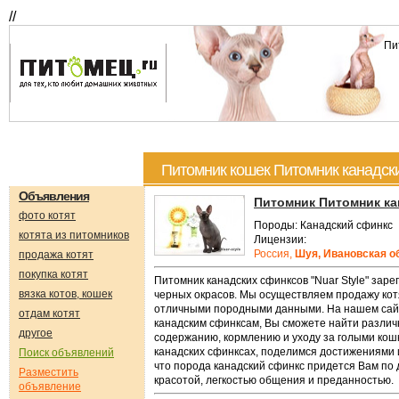
//
Пи
Питомник кошек Питомник канадски
Объявления
Питомник Питомник ка
фото котят
Породы: Канадский сфинкс
котята из питомников
Лицензии:
Россия,
Шуя, Ивановская о
продажа котят
покупка котят
Питомник канадских сфинксов "Nuar Style" за
вязка котов, кошек
черных окрасов. Мы осуществляем продажу котя
отличными породными данными. На нашем сайт
отдам котят
канадским сфинксам, Вы сможете найти различ
другое
содержанию, кормлению и уходу за голыми кошк
канадских сфинксах, поделимся достижениями 
Поиск объявлений
что порода канадский сфинкс придется Вам по 
Разместить
красотой, легкостью общения и преданностью.
объявление