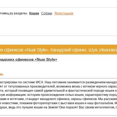
томец.ру разделы:
Кошки
Собаки
Регистрация
х сфинксов «Nuar Style». Канадский сфинкс. Шуя, Ивановс
надских сфинксов «Nuar Style»
бл.
регистрирован по системе WCA. Наш питомник занимается разведением канадс
т от титулованных производителей, возможна вязка с котиком черного окрас
е, который посвящен самой удивительной и фантастической породе кошек н
ную информацию: историю происхождения голых кошек, характеристику пород
ами и котятами, стандарт канадского сфинкса, окрасы сфинксов. Мы расскаж
и новостями, покажем фоторепортажи с выставок кошек и наш фотоальбом. 
душе, ведь это лучшие кошки на Земле! Они поразят Вас своим интеллектом, 