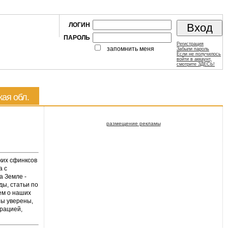
ЛОГИН
ПАРОЛЬ
Регистрация
запомнить меня
Забыли пароль
Если не получилось
войти в аккаунт,
смотрите ЗДЕСЬ!
кая обл.
размещение рекламы
ких сфинксов
а с
а Земле -
ы, статьи по
ем о наших
Мы уверены,
грацией,