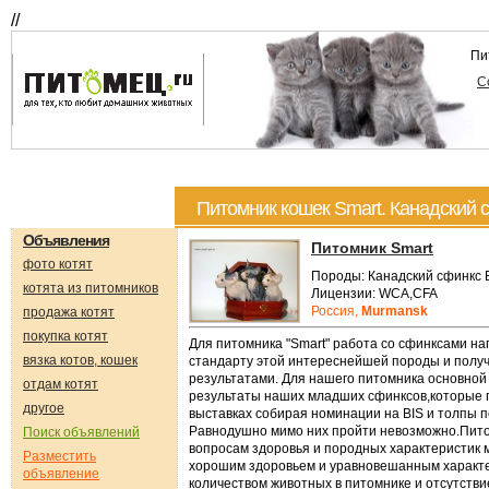
//
Пи
С
Питомник кошек Smart. Канадский
Объявления
Питомник Smart
фото котят
Породы: Канадский сфинкс
котята из питомников
Лицензии: WCA,CFA
Россия,
Murmansk
продажа котят
покупка котят
Для питомника "Smart" работа со сфинксами н
вязка котов, кошек
стандарту этой интереснейшей породы и полу
результатами. Для нашего питомника основной
отдам котят
результаты наших младших сфинксов,которые 
другое
выставках собирая номинации на BIS и толпы п
Равнодушно мимо них пройти невозможно.Питом
Поиск объявлений
вопросам здоровья и породных характеристик
Разместить
хорошим здоровьем и уравновешанным характе
объявление
количеством животных в питомнике и отсутств