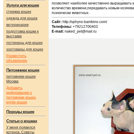
позволяет наиболее качественно выращивать 
Услуги для кошек
количество времени,передавать новым хозяева
стрижка кошек
психически животных .
одежда для кошек
Сайт:
http://sphynx-bambino.com/
ветеринария
Телефоны:
+79212700403
подготовка кошки к
E-mail:
naked_pet@mail.ru
выставке
гостиницы для кошек
зоотовары для кошек
Разместить
объявление
Питомники кошек
питомники кошек
Москва
Добавить
информацию о
питомнике кошек,
клубе кошек
Породы кошек
Статьи о кошках
У меня появился
котенок. Советы