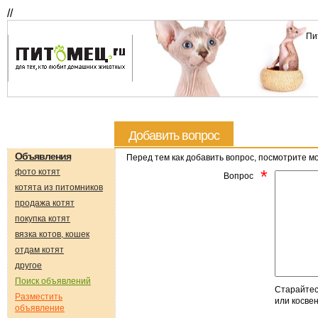
//
Пи
Добавить вопрос
Объявления
Перед тем как добавить вопрос, посмотрите мо
*
фото котят
Вопрос
котята из питомников
продажа котят
покупка котят
вязка котов, кошек
отдам котят
другое
Поиск объявлений
Старайтес
Разместить
или косвен
объявление