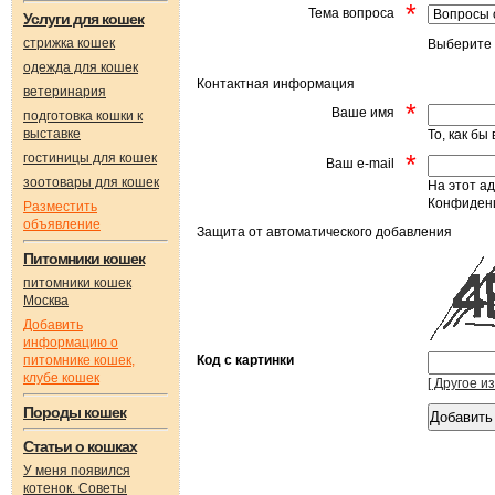
*
Тема вопроса
Услуги для кошек
стрижка кошек
Выберите 
одежда для кошек
Контактная информация
ветеринария
*
Ваше имя
подготовка кошки к
выставке
То, как бы
*
гостиницы для кошек
Ваш e-mail
зоотовары для кошек
На этот ад
Конфиденц
Разместить
объявление
Защита от автоматического добавления
Питомники кошек
питомники кошек
Москва
Добавить
информацию о
питомнике кошек,
Код с картинки
клубе кошек
[ Другое и
Породы кошек
Статьи о кошках
У меня появился
котенок. Советы