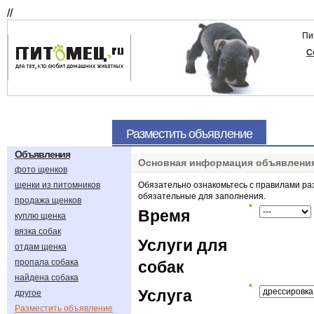
//
Пи
С
Разместить объявление
Объявления
Основная информация объявлени
фото щенков
щенки из питомников
Обязательно ознакомьтесь с правилами р
обязательные для заполнения.
продажа щенков
*
Время
куплю щенка
вязка собак
Услуги для
отдам щенка
пропала собака
собак
найдена собака
*
Услуга
другое
Разместить объявление