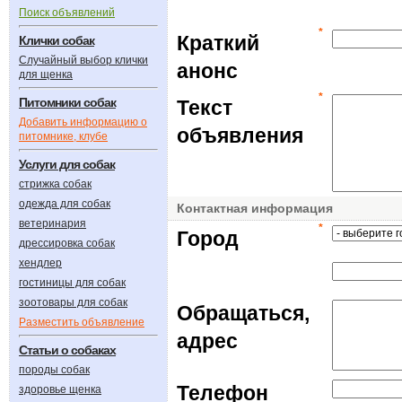
Поиск объявлений
*
Краткий
Клички собак
Случайный выбор клички
анонс
для щенка
*
Питомники собак
Текст
Добавить информацию о
объявления
питомнике, клубе
Услуги для собак
стрижка собак
одежда для собак
Контактная информация
ветеринария
*
Город
дрессировка собак
хендлер
гостиницы для собак
зоотовары для собак
Обращаться,
Разместить объявление
адрес
Статьи о собаках
породы собак
Телефон
здоровье щенка