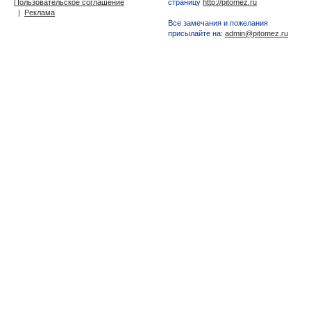
Пользовательское соглашение
страницу
http://pitomez.ru
|
Реклама
Все замечания и пожелания
присылайте на:
admin@pitomez.ru