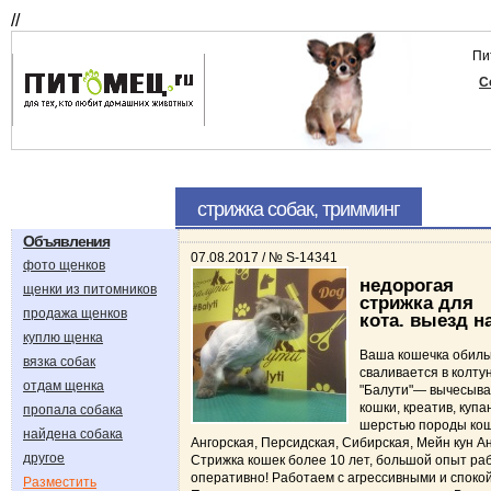
//
Пи
С
стрижка собак, тримминг
Объявления
07.08.2017 / № S-14341
фото щенков
недорогая
щенки из питомников
стрижка для
продажа щенков
кота. выезд н
куплю щенка
Ваша кошечка обиль
вязка собак
сваливается в колту
отдам щенка
"Балути"— вычесыван
кошки, креатив, купа
пропала собака
шерстью породы кош
найдена собака
Ангорская, Персидская, Сибирская, Мейн кун Ан
другое
Стрижка кошек более 10 лет, большой опыт раб
оперативно! Работаем с агрессивными и споко
Разместить