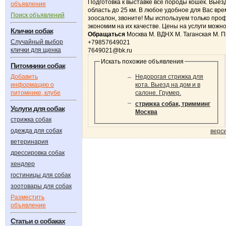
Подготовка к выставке все породы кошек. Выез
объявление
область до 25 км. В любое удобное для Вас вре
Поиск объявлений
зоосалон, звоните! Мы используем только про
экономим на их качестве. Цены на услуги можно
Клички собак
Обращаться
Москва М. ВДНХ М. Таганская М. 
Случайный выбор
+79857649021
клички для щенка
7649021@bk.ru
Искать похожие объявления
Питомники собак
Добавить
Недорогая стрижка для
информацию о
кота. Выезд на дом и в
питомнике, клубе
салоне. Грумер.
стрижка собак, тримминг
Услуги для собак
Москва
стрижка собак
одежда для собак
верс
ветеринария
дрессировка собак
хендлер
гостиницы для собак
зоотовары для собак
Разместить
объявление
Статьи о собаках