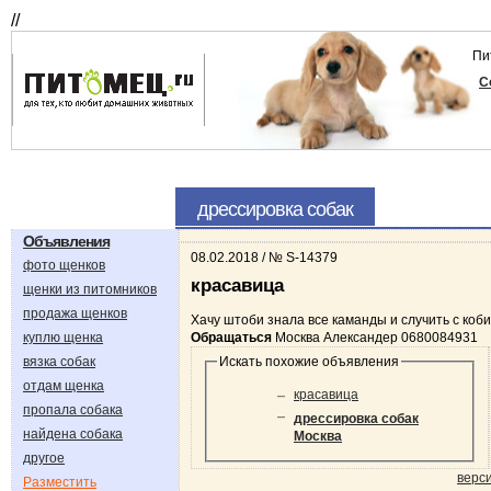
//
Пи
С
дрессировка собак
Объявления
08.02.2018 / № S-14379
фото щенков
красавица
щенки из питомников
продажа щенков
Хачу штоби знала все каманды и случить с коб
куплю щенка
Обращаться
Москва Александер 0680084931
вязка собак
Искать похожие объявления
отдам щенка
красавица
пропала собака
дрессировка собак
найдена собака
Москва
другое
верс
Разместить