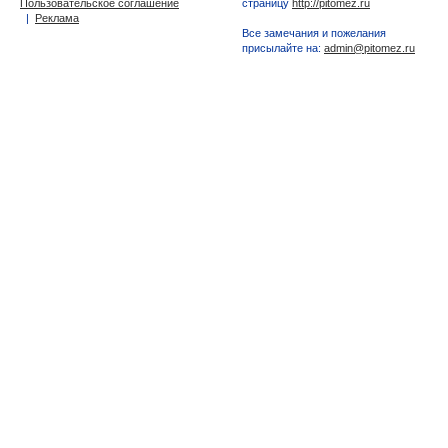
Пользовательское соглашение
страницу
http://pitomez.ru
|
Реклама
Все замечания и пожелания
присылайте на:
admin@pitomez.ru