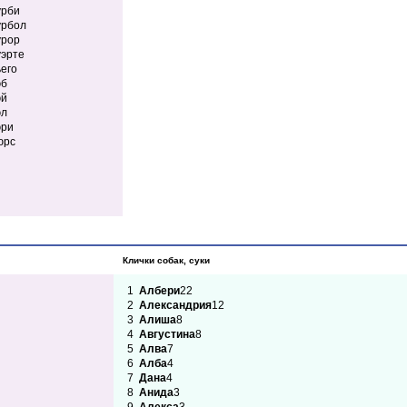
урби
урбол
урор
эрте
его
эб
эй
эл
эри
юрс
Клички собак, суки
1
Албери
22
2
Александрия
12
3
Алиша
8
4
Августина
8
5
Алва
7
6
Алба
4
7
Дана
4
8
Анида
3