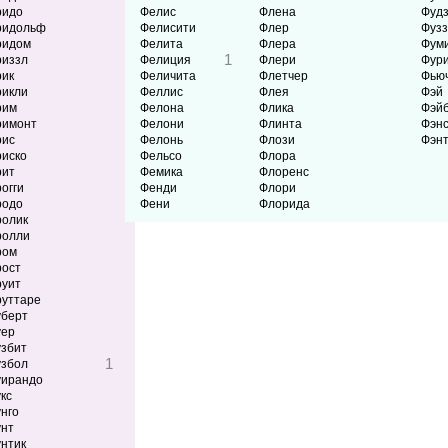
ридо
Фелис
Флена
Фуд
ридольф
Фелисити
Флер
Фуз
ридом
Фелита
Флера
Фум
1
иззл
Фелиция
Флери
Фур
ик
Феличита
Флетчер
Фью
икли
Феллис
Флея
Фэй
рим
Фелона
Флика
Фэй
римонт
Фелони
Флинта
Фэн
рис
Фелонь
Флози
Фэн
иско
Фельсо
Флора
рит
Фемика
Флоренс
огги
Фенди
Флори
родо
Фени
Флорида
олик
ролли
ром
ост
уит
уттаре
берт
уер
збит
1
збол
уирандо
кс
нго
нт
нтик