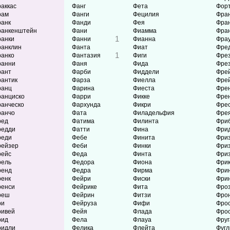
аккас
Фанг
Фета
Фор
рам
Фанги
Фецилия
Фра
анк
Фанди
Фея
Фра
ранкенштейн
Фани
Фиамма
Фра
1
анки
Фанни
Фианна
Фра
анклин
Фанта
Фиат
Фре
1
анко
Фантазия
Фиги
Фре
ранни
Фаня
Фида
Фре
рант
Фарби
Фиддели
Фре
антик
Фарза
Фиелла
Фре
ранц
Фарина
Фиеста
Фре
анциско
Фарри
Фикке
Фре
анческо
Фархунда
Фикри
Фре
ранчо
Фата
Филадельфия
Фре
ред
Фатима
Филинта
Фри
редди
Фатти
Фина
Фри
реди
Фебе
Финита
Фри
рейзер
Феби
Финки
Фри
рейс
Феда
Финта
Фри
рель
Федора
Фиона
Фри
ренд
Федра
Фирма
Фри
енк
Фейри
Фиски
Фри
ренси
Фейрике
Фита
Фро
реш
Фейрин
Фитзи
Фро
ри
Фейруза
Фифи
Фро
ривей
Фейя
Флада
Фро
рид
Фела
Флауа
Фруг
ридли
Фелика
Флейта
Фугл