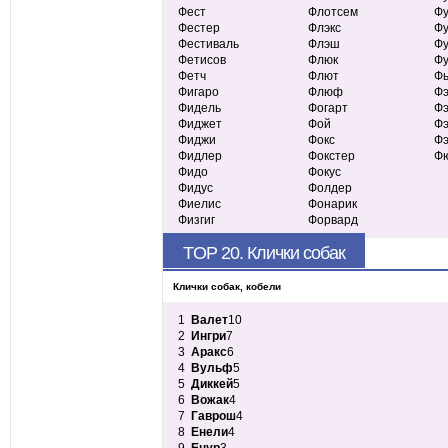
Фест
Флотсем
Ф
Фестер
Флэкс
Ф
Фестиваль
Флэш
Ф
Фетисов
Флюк
Фу
Фетч
Флют
Фь
Фигаро
Флюф
Ф
Фидель
Фогарт
Ф
Фиджет
Фой
Ф
Фиджи
Фокс
Ф
Фидлер
Фокстер
Ф
Фидо
Фокус
Фидус
Фолдер
Фиелис
Фонарик
Физгиг
Форвард
TOP 20. Клички собак
Клички собак, кобели
1
Валет
10
2
Ингри
7
3
Аракс
6
4
Вульф
5
5
Диккей
5
6
Вожак
4
7
Гаврош
4
8
Енели
4