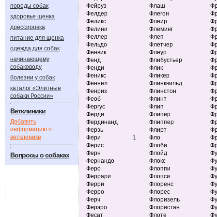
породы собак
Фейруз
Флаш
Ф
Фелдер
Флегон
Ф
здоровье щенка
Феликс
Флеир
Ф
дрессировка
Фелини
Флеминг
Фр
Феллер
Флеп
Фр
питание для щенка
Фельдо
Флетчер
Фр
одежда для собак
Фенвик
Флеур
Ф
начинающему
Фенд
Флибустьер
Ф
собаководу
Фенди
Флик
Ф
Феникс
Фликер
Фр
болезни у собак
Феннел
Флинквильд
Ф
каталог «Элитные
Фенриз
Флинстон
Фр
собаки России»
Феоб
Флинт
Ф
Фергус
Флип
Фр
Ветклиники
Ферди
Флипер
Ф
Добавить
Фердинанд
Флиппер
Ф
информацию о
Ферзь
Флирт
Фр
1
ветклинике
Фери
Фло
Фр
Ферис
Флоби
Фр
Ферн
Флойд
Фу
Вопросы о собаках
Фернандо
Флокс
Ф
Феро
Флоппи
Фу
Феррари
Флопси
Фу
Ферри
Флоренс
Ф
Ферро
Флорес
Фу
Ферч
Флоризель
Фу
Ферэро
Флористан
Фу
Фесат
Флоте
Фу