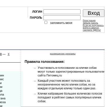
ЛОГИН
ПАРОЛЬ
Регистрация
запомнить меня
Забыли пароль
Если не получилось
войти в аккаунт,
смотрите ЗДЕСЬ!
размещение рекламы
Ф
—
Х
Правила голосования:
Участвовать в голосовании за клички собак
могут только зарегистрированные пользователи
рин
сайта Питомец.ru
рис
Каждый участник может голосовать за
си
неограниченное число кличек собак, но за
ли
каждую отдельную кличку только один раз.
да
Клички набравшие большее количесво голосов
ола
попадают в рейтинг самых популярных кличек
тана
собак.
моза
ри