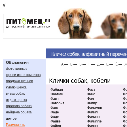
//
Пи
Клички собак, алфавитный перече
Объявления
А
—
Б
—
В
—
Г
—
Д
—
Е
—
Ё
—
фото щенков
щенки из питомников
Клички собак, кобели
продажа щенков
куплю щенка
Фабиан
Физз
Фо
вязка собак
Фабман
Фико
Ф
Фавн
Фил
Ф
отдам щенка
Фаворит
Филдс
Фо
пропала собака
Фагот
Филимон
Ф
найдена собака
Фаде
Филип
Фо
Фадж
Филипп
Ф
другое
Файве
Филиппе
Фр
Разместить
Файер
Филон
Фр