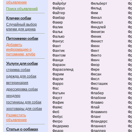
объявление
Файрбуг
Фильберт
Фр
Файрух
Фильд
Ф
Поиск объявлений
Файтер
Фим
Фр
Клички собак
Факбар
Финал
Ф
Факир
Фингал
Фр
Случайный выбор
Фалик
Финдлей
Фр
клички для щенка
Фальк
Финигэн
Фр
Фалько
Финик
Ф
Питомники собак
Фангус
Финист
Ф
Добавить
Фант
Финн
Фр
информацию о
Фантик
Финт
Ф
питомнике, клубе
Фантом
Финто
Фр
Фанци
Финч
Фр
Услуги для собак
Фараон
Фиор
Ф
Фараоэленд
Фире
Ф
стрижка собак
Фарим
Фисан
Ф
одежда для собак
Фарли
Фисл
Ф
ветеринария
Фарро
Фисташек
Ф
Фас
Фиш
Ф
дрессировка собак
Фатьян
Флабер
Ф
хендлер
Фауст
Флабони
Ф
гостиницы для собак
Фафик
Флавио
Фр
Фаякс
Флай
Ф
зоотовары для собак
Феб
Фламинго
Ф
Разместить
Фебус
Фланг
Ф
объявление
Фегро
Фландерс
Ф
Федерико
Фланнел
Ф
Статьи о собаках
Федор
Флаппер
Ф