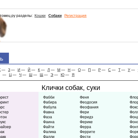
томец.ру разделы:
Кошки
Собаки
Регистрация
нь
Ж
—
З
—
И
—
Й
—
К
—
Л
—
М
—
Н
—
О
—
П
—
Р
—
С
—
Т
—
У
—
—
Ц
—
Ч
—
Ш
—
Щ
—
Э
—
Ю
—
Я
Клички собак, суки
рест
Фабби
Феня
Фло
оринт
Фабира
Феодосия
Фло
орс
Фабула
Феофания
Фок
стер
Фавна
Фери
Фол
отон
Фаза
Феридэ
Фон
укс
Фаина
Ферике
Фон
райзер
Файти
Ферра
Фон
ак
Фалика
Феррите
Фор
акк
Фалли
Фести
Фор