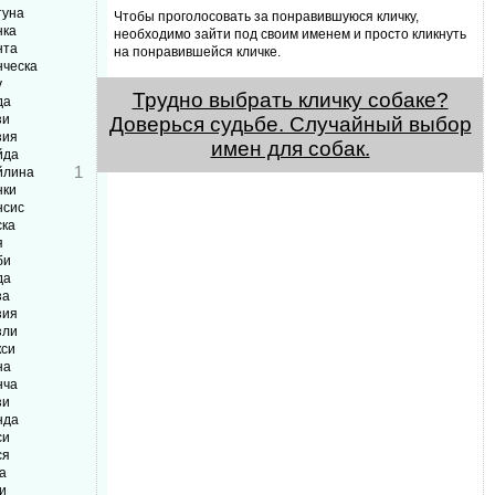
туна
Чтобы проголосовать за понравившуюся кличку,
нка
необходимо зайти под своим именем и просто кликнуть
нта
на понравившейся кличке.
нческа
у
Трудно выбрать кличку собаке?
да
зи
Доверься судьбе. Случайный выбор
зия
имен для собак.
йда
1
йлина
нки
нсис
ска
я
би
да
за
зия
зли
кси
на
нча
зи
нда
си
ся
а
и