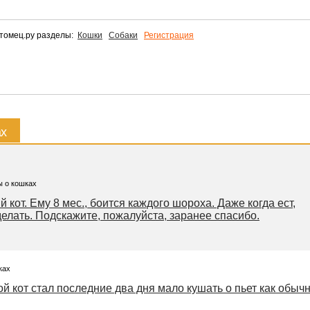
томец.ру разделы:
Кошки
Собаки
Регистрация
ах
ы о кошках
 кот. Ему 8 мес., боится каждого шороха. Даже когда ест,
делать. Подскажите, пожалуйста, заранее спасибо.
ках
й кот стал последние два дня мало кушать о пьет как обыч