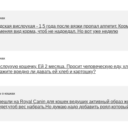
шках
дская вислоухая - 1,5 года после вязки пропал аппетит. Ко
меняя вид корма, чтоб не надоедал. Но вот уже неделю
шках
лоухую кошечку. Ей 2 месяца. Просит человеческую еду, хл
кажите вредно ли давать ей хлеб и картошку?
ы о кошках
ешли на Royal Canin для кошек ведущих активный образ ж
будет,чтоб вес набрать.Но думаю,надо добавить роял,который