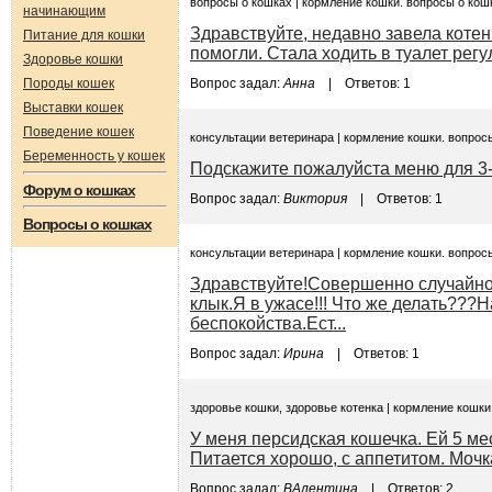
вопросы о кошках | кормление кошки. вопросы о кош
начинающим
Здравствуйте, недавно завела коте
Питание для кошки
помогли. Стала ходить в туалет регу
Здоровье кошки
Породы кошек
Вопрос задал:
Анна
| Ответов: 1
Выставки кошек
Поведение кошек
консультации ветеринара | кормление кошки. вопрос
Беременность у кошек
Подскажите пожалуйста меню для 3-
Форум о кошках
Вопрос задал:
Виктория
| Ответов: 1
Вопросы о кошках
консультации ветеринара | кормление кошки. вопрос
Здравствуйте!Совершенно случайно 
клык.Я в ужасе!!! Что же делать???
беспокойства.Ест...
Вопрос задал:
Ирина
| Ответов: 1
здоровье кошки, здоровье котенка | кормление кошки
У меня персидская кошечка. Ей 5 ме
Питается хорошо, с аппетитом. Мочк
Вопрос задал:
ВАлентина
| Ответов: 2