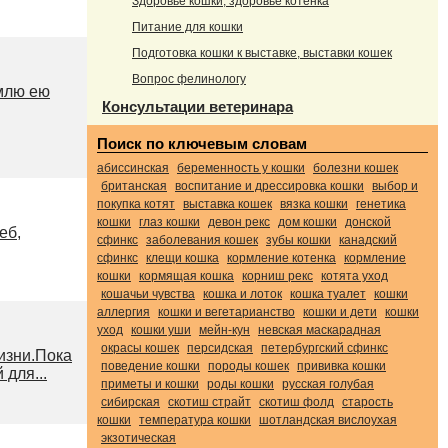
Здоровье кошки, здоровье котенка
Питание для кошки
Подготовка кошки к выставке, выставки кошек
Вопрос фелинологу
рмлю ею
Консультации ветеринара
Поиск по ключевым словам
абиссинская
беременность у кошки
болезни кошек
британская
воспитание и дрессировка кошки
выбор и
покупка котят
выставка кошек
вязка кошки
генетика
кошки
глаз кошки
девон рекс
дом кошки
донской
еб,
сфинкс
заболевания кошек
зубы кошки
канадский
сфинкс
клещи кошка
кормление котенка
кормление
кошки
кормящая кошка
корниш рекс
котята уход
кошачьи чувства
кошка и лоток
кошка туалет
кошки
аллергия
кошки и вегетарианство
кошки и дети
кошки
уход
кошки уши
мейн-кун
невская маскарадная
окрасы кошек
персидская
петербургский сфинкс
изни.Пока
поведение кошки
породы кошек
прививка кошки
 для...
приметы и кошки
роды кошки
русская голубая
сибирская
скотиш страйт
скотиш фолд
старость
кошки
температура кошки
шотландская вислоухая
экзотическая