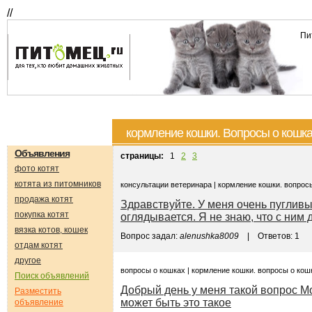
//
Пи
кормление кошки. Вопросы о кошк
Объявления
страницы:
1
2
3
фото котят
котята из питомников
консультации ветеринара | кормление кошки. вопрос
продажа котят
Здравствуйте. У меня очень пугливый
покупка котят
оглядывается. Я не знаю, что с ним 
вязка котов, кошек
Вопрос задал:
alenushka8009
| Ответов: 1
отдам котят
другое
вопросы о кошках | кормление кошки. вопросы о кош
Поиск объявлений
Добрый день у меня такой вопрос Мо
Разместить
может быть это такое
объявление