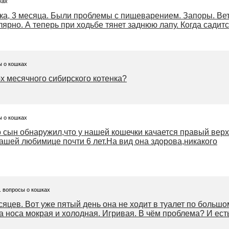
ках
нка, 3 месяца. Были проблемы с пищеварением. Запоры. В
лярно. А теперь при ходьбе тянет заднюю лапу. Когда садится
ы о кошках
х месячного сибирского котенка?
ы о кошках
сын обнаружил,что у нашей кошечки качается правый вер
Нашей любимице почти 6 лет.На вид она здорова,никакого
. вопросы о кошках
сяцев. Вот уже пятый день она не ходит в туалет по большо
а носа мокрая и холодная. Игривая. В чём проблема? И ест