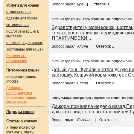
Вопрос задал:
ира
| Ответов: 1
Услуги для кошек
стрижка кошек
одежда для кошек
питание для кошки | кормление кошки. вопросы о ко
ветеринария
Здравствуйте! у моей кошки, шотлан
подготовка кошки к
только роял канином, периодически 
выставке
ПРАКТИЧЕСКИ...
гостиницы для кошек
Вопрос задал:
Алина
| Ответов: 1
зоотовары для кошек
Разместить
объявление
питание для кошки | кормление кошки. вопросы о ко
Добый день! Купили шотландскую вис
Питомники кошек
картошку. Кошачий корм тоже ест. С
питомники кошек
Москва
Вопрос задал:
Елена
| Ответов: 2
Добавить
информацию о
питомнике кошек,
консультации ветеринара | кормление кошки. вопрос
клубе кошек
Да,корм поменяла неделю назад.Пер
Породы кошек
даю этот вид,т.к. он по-калорийней 
Вопрос задал:
Евгения
| Ответов: 1
Статьи о кошках
У меня появился
котенок. Советы