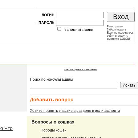
ЛОГИН
ПАРОЛЬ
Регистрация
запомнить меня
Забыли пароль
Если не получилось
войти в аккаунт,
смотрите ЗДЕСЬ!
размещение рекламы
Поиск по консультациям
Добавить вопроc
Хотите принять участие в разделе в роли эксперта
Вопросы о кошках
но Что
Породы кошек