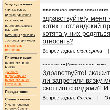
Услуги для кошек
стрижка кошек
вопрос фелинологу | британская. вопросы о кошках
одежда для кошек
здравствуйте!у меня 
ветеринария
котик шотландский п
подготовка кошки к
выставке
котята у них родяться
гостиницы для кошек
относить?
зоотовары для кошек
Разместить
объявление
Вопрос задал:
екатерина
| 
Питомники кошек
питомники кошек
вопросы о кошках | британская. вопросы о кошках
Москва
Здравствуйте! скажи
Добавить
информацию о
ли запретили вязку 
питомнике кошек,
клубе кошек
скоттиш фолдами? И
Породы кошек
Вопрос задал:
Олеся
| Отв
Статьи о кошках
У меня появился
котенок. Советы