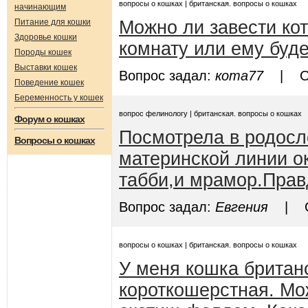
вопросы о кошках | британская. вопросы о кошках
начинающим
Питание для кошки
Можно ли завести кот
Здоровье кошки
комнату или ему буде
Породы кошек
Выставки кошек
Вопрос задал:
кота77
| Отв
Поведение кошек
Беременность у кошек
вопрос фелинологу | британская. вопросы о кошках
Форум о кошках
Посмотрела в родосл
Вопросы о кошках
материнской линии о
табби,и мрамор.Правд
Вопрос задал:
Евгения
| От
вопросы о кошках | британская. вопросы о кошках
У меня кошка британ
короткошерстная. Мо