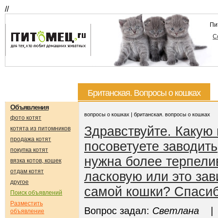
//
Пи
С
Британская. Вопросы о кошках
Объявления
вопросы о кошках | британская. вопросы о кошках
фото котят
Здравствуйте. Какую
котята из питомников
продажа котят
посоветуете заводить
покупка котят
нужна более терпели
вязка котов, кошек
отдам котят
ласковую или это зав
другое
самой кошки? Спаси
Поиск объявлений
Разместить
Вопрос задал:
Светлана
| О
объявление