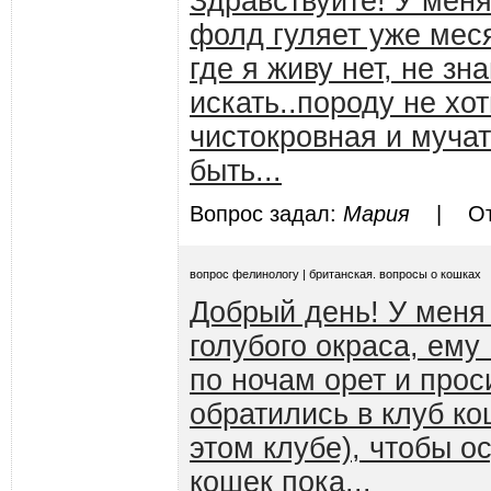
Здравствуйте! У меня
фолд гуляет уже мес
где я живу нет, не зн
искать..породу не хо
чистокровная и мучат
быть...
Вопрос задал:
Мария
| Отв
вопрос фелинологу | британская. вопросы о кошках
Добрый день! У меня
голубого окраса, ему
по ночам орет и прос
обратились в клуб ко
этом клубе), чтобы о
кошек пока...