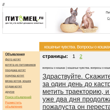
//
Пи
С
кошачьи чувства. Вопросы о кошка
Объявления
страницы:
1
2
фото котят
котята из питомников
вопросы о кошках | кошачьи чувства. вопросы о кош
продажа котят
Здраствуйте. Скажит
покупка котят
вязка котов, кошек
за один день до каст
отдам котят
метить траекторию, и
другое
Поиск объявлений
уже два дня продолж
Разместить
пожалуста он перест
объявление