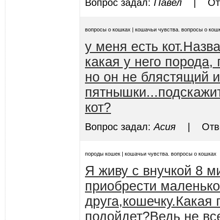
Вопрос задал:
Павел
| Отве
вопросы о кошках | кошачьи чувства. вопросы о кош
у меня есть кот.Назв
какая у него порода,
но он не блястящий и
пятнышки...подскажи
кот?
Вопрос задал:
Асия
| Ответ
породы кошек | кошачьи чувства. вопросы о кошках
Я живу с внучкой 8 м
приобрести маленько
друга,кошечку.Какая
подойдет?Ведь не вс