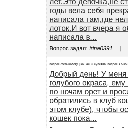
лет.Это девочка,не с
годы вела себя прекр
написала там,где нел
лоток.И вот вчера я 
написала в...
Вопрос задал:
irina0391
| От
вопрос фелинологу | кошачьи чувства. вопросы о ко
Добрый день! У меня
голубого окраса, ему
по ночам орет и прос
обратились в клуб ко
этом клубе), чтобы о
кошек пока...