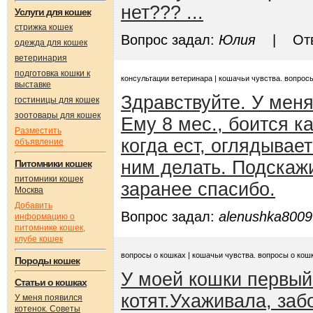
нет??? ...
Услуги для кошек
стрижка кошек
Вопрос задал:
Юлия
| Отве
одежда для кошек
ветеринария
подготовка кошки к
консультации ветеринара | кошачьи чувства. вопрос
выставке
Здравствуйте. У меня
гостиницы для кошек
зоотовары для кошек
Ему 8 мес., боится к
Разместить
когда ест, оглядывает
объявление
ним делать. Подскаж
Питомники кошек
питомники кошек
заранее спасибо.
Москва
Добавить
Вопрос задал:
alenushka8009
информацию о
питомнике кошек,
клубе кошек
вопросы о кошках | кошачьи чувства. вопросы о кош
Породы кошек
У моей кошки первый
Статьи о кошках
котят.Ухаживала, заб
У меня появился
котенок. Советы