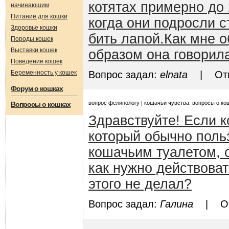
котятах примерно до 
начинающим
Питание для кошки
когда они подросли с
Здоровье кошки
бить лапой.Как мне о
Породы кошек
Выставки кошек
образом она говорила
Поведение кошек
Беременность у кошек
Вопрос задал:
elnata
| Отве
Форум о кошках
вопрос фелинологу | кошачьи чувства. вопросы о ко
Вопросы о кошках
Здравствуйте! Если к
который обычно поль
кошачьим туалетом, 
как нужно действоват
этого не делал?
Вопрос задал:
Галина
| Отв