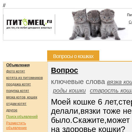
//
Пи
С
Вопросы о кошках
Объявления
Вопрос
фото котят
котята из питомников
ключевые слова
вязка ко
продажа котят
роды кошки
старость кош
покупка котят
вязка котов, кошек
Моей кошке 6 лет,ст
отдам котят
делали,вязки тоже не
другое
Поиск объявлений
было.Скажите,может э
Разместить
на здоровье кошки?
объявление