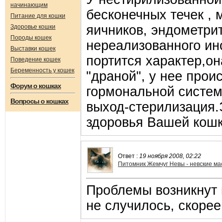
начинающим
бесконечных течек , 
Питание для кошки
яичников, эндометрит
Здоровье кошки
Породы кошек
нереализованного инс
Выставки кошек
портится характер,он
Поведение кошек
Беременность у кошек
"драной", у нее прои
Форум о кошках
гормональной систе
Вопросы о кошках
выход-стерилизация.
здоровья Вашей кошк
Ответ :
19 ноября 2008, 02:22
Питомник Жемчуг Невы - невские м
Проблемы возникнут в
не случилось, скорее