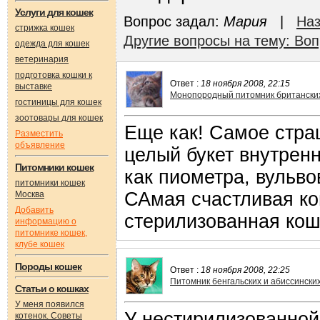
Услуги для кошек
Вопрос задал:
Мария
|
Наз
стрижка кошек
Другие вопросы на тему: Во
одежда для кошек
ветеринария
подготовка кошки к
Ответ :
18 ноября 2008, 22:15
выставке
Монопородный питомник британских
гостиницы для кошек
зоотовары для кошек
Еще как! Самое страш
Разместить
объявление
целый букет внутрен
Питомники кошек
как пиометра, вульво
питомники кошек
САмая счастливая ко
Москва
Добавить
стерилизованная кош
информацию о
питомнике кошек,
клубе кошек
Породы кошек
Ответ :
18 ноября 2008, 22:25
Питомник бенгальских и абиссинских 
Статьи о кошках
У меня появился
У нестирилизованной
котенок. Советы