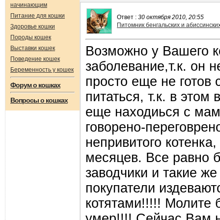
начинающим
Питание для кошки
Ответ :
30 октября 2010, 20:55
Питомник бенгальских и абиссинских 
Здоровье кошки
Породы кошек
Возможно у Вашего к
Выставки кошек
Поведение кошек
заболевание,т.к. он 
Беременность у кошек
просто еще не готов
Форум о кошках
питаться, т.к. в это
Вопросы о кошках
еще находиься с мам
говорено-переговрен
непривитого котенка, 
месяцев. Все равно 
заводчики и такие же
покупатели издевают
котятами!!!!! Молите 
умер!!!! Сейчас Вам 