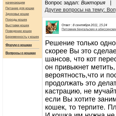
Вопрос задал:
Виктория
|
начинающим
Питание для кошки
Другие вопросы на тему: Во
Здоровье кошки
Породы кошек
Ответ :
8 сентября 2011, 15:24
Выставки кошек
Питомник бенгальских и абиссинских 
Поведение кошек
Беременность у кошек
Решение только одно 
Форум о кошках
скорее Вы это сдела
Вопросы о кошках
шансов, что кот пере
он привыкнет метить,
вероятность,что и по
продолжать это дела
кастрацию, не мучайте
если Вы хотите зани
кошек, то терпите. П
И кошка им нужна не 