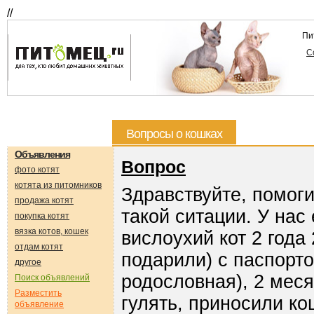
//
Пи
С
Вопросы о кошках
Объявления
Вопрос
фото котят
котята из питомников
Здравствуйте, помог
продажа котят
такой ситации. У нас
покупка котят
вязка котов, кошек
вислоухий кот 2 года
отдам котят
подарили) с паспорто
другое
родословная), 2 мес
Поиск объявлений
Разместить
гулять, приносили кош
объявление