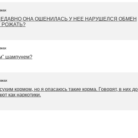
аках
 НЕДАВНО ОНА ОШЕНИЛАСЬ У НЕЕ НАРУШЕЛСЯ ОБМЕН
Т РОЖАТЬ?
аках
им" шампунем?
баках
 сухим кормом, но я опасаюсь такие корма. Говорят, в них 
ют как наркотики.