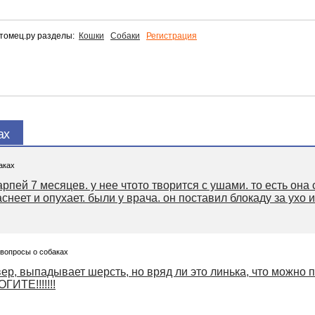
томец.ру разделы:
Кошки
Собаки
Регистрация
ах
аках
рпей 7 месяцев. у нее чтото творится с ушами. то есть она
неет и опухает. были у врача. он поставил блокаду за ухо и 
 вопросы о собаках
ер, выпадывает шерсть, но вряд ли это линька, что можно 
ГИТЕ!!!!!!!