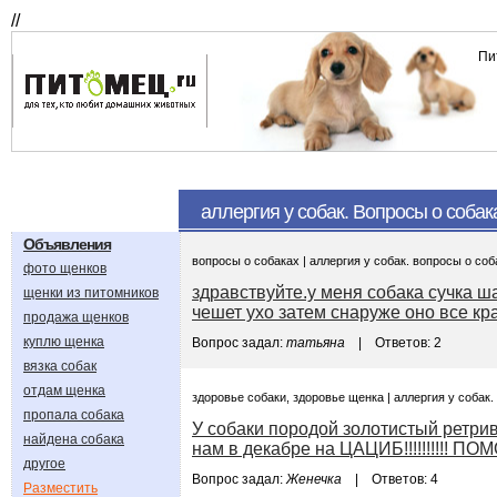
//
Пи
аллергия у собак. Вопросы о собак
Объявления
вопросы о собаках | аллергия у собак. вопросы о соб
фото щенков
здравствуйте.у меня собака сучка ша
щенки из питомников
чешет ухо затем снаруже оно все крас
продажа щенков
куплю щенка
Вопрос задал:
татьяна
| Ответов: 2
вязка собак
отдам щенка
здоровье собаки, здоровье щенка | аллергия у собак.
пропала собака
У собаки породой золотистый ретрив
найдена собака
нам в декабре на ЦАЦИБ!!!!!!!!!! ПОМО
другое
Вопрос задал:
Женечка
| Ответов: 4
Разместить