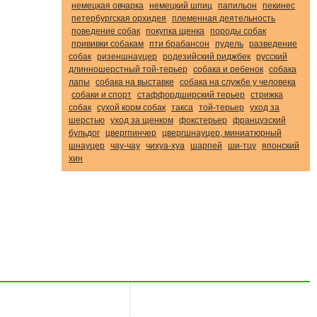
немецкая овчарка
немецкий шпиц
папильон
пекинес
петербургская орхидея
племенная деятельность
поведение собак
покупка щенка
породы собак
прививки собакам
пти брабансон
пудель
разведение
собак
ризеншнауцер
родезийский риджбек
русский
длинношерстный той-терьер
собака и ребенок
собака
лапы
собака на выставке
собака на службе у человека
собаки и спорт
стаффордширский терьер
стрижка
собак
сухой корм собак
такса
той-терьер
уход за
шерстью
уход за щенком
фокстерьер
французский
бульдог
цвергпинчер
цвергшнауцер, миниатюрный
шнауцер
чау-чау
чихуа-хуа
шарпей
ши-тцу
японский
хин