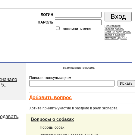
ЛОГИН
ПАРОЛЬ
Регистрация
запомнить меня
Забыли пароль
Если не получилось
войти в аккаунт,
смотрите ЗДЕСЬ!
размещение рекламы
Поиск по консультациям
 сначало
5...
Добавить вопроc
Хотите принять участие в разделе в роли эксперта
подавать,
Вопросы о собаках
Породы собак