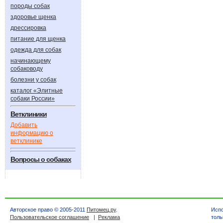
породы собак
здоровье щенка
дрессировка
питание для щенка
одежда для собак
начинающему
собаководу
болезни у собак
каталог «Элитные
собаки России»
Ветклиники
Добавить
информацию о
ветклинике
Вопросы о собаках
Авторское право © 2005-2011
Питомец.ру
.
Испо
Пользовательское соглашение
|
Реклама
толь