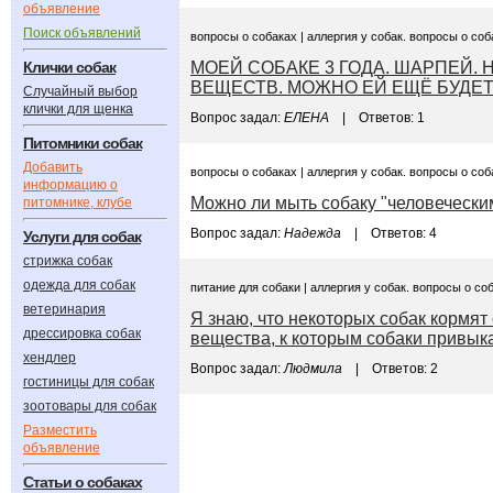
объявление
Поиск объявлений
вопросы о собаках | аллергия у собак. вопросы о соб
Клички собак
МОЕЙ СОБАКЕ 3 ГОДА. ШАРПЕЙ.
ВЕЩЕСТВ. МОЖНО ЕЙ ЕЩЁ БУДЕ
Случайный выбор
клички для щенка
Вопрос задал:
ЕЛЕНА
| Ответов: 1
Питомники собак
Добавить
вопросы о собаках | аллергия у собак. вопросы о соб
информацию о
Можно ли мыть собаку "человеческ
питомнике, клубе
Вопрос задал:
Надежда
| Ответов: 4
Услуги для собак
стрижка собак
одежда для собак
питание для собаки | аллергия у собак. вопросы о со
ветеринария
Я знаю, что некоторых собак кормят
дрессировка собак
вещества, к которым собаки привыка
хендлер
Вопрос задал:
Людмила
| Ответов: 2
гостиницы для собак
зоотовары для собак
Разместить
объявление
Статьи о собаках