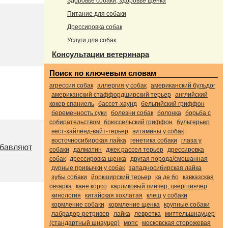
Здоровье собаки, здоровье щенка
Питание для собаки
Дрессировка собак
Услуги для собак
Консультации ветеринара
Поиск по ключевым словам
агрессия собак
аллергия у собак
американский бульдог
американский стаффордширский терьер
английский
кокер спаниель
бассет-хаунд
бельгийский гриффон
беременность суки
болезни собак
болонка
борьба с
собирательством
брюссельский гриффон
бультерьер
вест-хайленд-вайт-терьер
витамины у собак
восточносибирская лайка
генетика собаки
глаза у
добавляют
собаки
далматин
джек рассел терьер
дрессировка
собак
дрессировка щенка
другая порода/смешанная
дурные привычки у собак
западносибирская лайка
зубы собаки
йоркширский терьер
ка де бо
кавказская
овчарка
кане корсо
карликовый пинчер, цвергпинчер
кинология
китайская хохлатая
клещ у собаки
кормление собаки
кормление щенка
крупные собаки
лабрадор-ретривер
лайка
левретка
миттельшнауцер
(стандартный шнауцер)
мопс
московская сторожевая