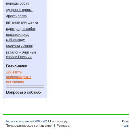
породы собак
здоровье щенка
дрессировка
питание для щенка
одежда для собак
начинающему
собаководу
болезни у собак
каталог «Элитные
собаки России»
Ветклиники
Добавить
информацию о
ветклинике
Вопросы о собаках
Авторское право © 2005-2011
Питомец.ру
.
Испо
Пользовательское соглашение
|
Реклама
толь