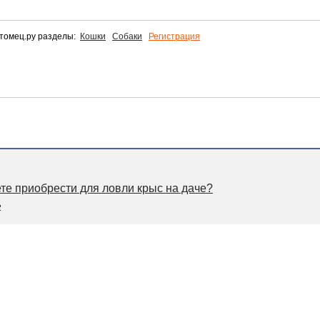
томец.ру разделы:
Кошки
Собаки
Регистрация
те приобрести для ловли крыс на даче?
2