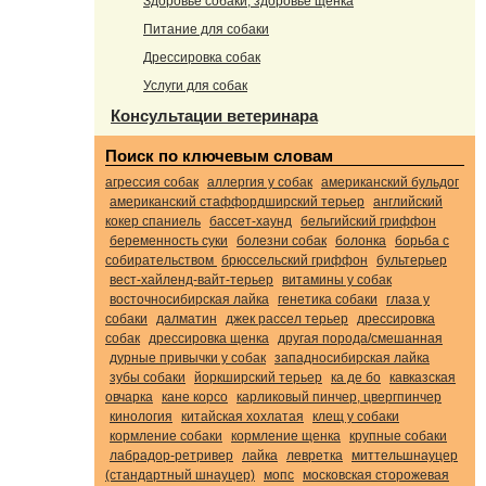
Здоровье собаки, здоровье щенка
Питание для собаки
Дрессировка собак
Услуги для собак
Консультации ветеринара
Поиск по ключевым словам
агрессия собак
аллергия у собак
американский бульдог
американский стаффордширский терьер
английский
кокер спаниель
бассет-хаунд
бельгийский гриффон
беременность суки
болезни собак
болонка
борьба с
собирательством
брюссельский гриффон
бультерьер
вест-хайленд-вайт-терьер
витамины у собак
восточносибирская лайка
генетика собаки
глаза у
собаки
далматин
джек рассел терьер
дрессировка
собак
дрессировка щенка
другая порода/смешанная
дурные привычки у собак
западносибирская лайка
зубы собаки
йоркширский терьер
ка де бо
кавказская
овчарка
кане корсо
карликовый пинчер, цвергпинчер
кинология
китайская хохлатая
клещ у собаки
кормление собаки
кормление щенка
крупные собаки
лабрадор-ретривер
лайка
левретка
миттельшнауцер
(стандартный шнауцер)
мопс
московская сторожевая