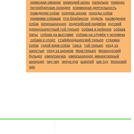
немецкая овчарка
немецкий шпиц
папильон
пекинес
петербургская орхидея
племенная деятельность
поведение собак
покупка щенка
породы собак
прививки собакам
пти брабансон
пудель
разведение
собак
ризеншнауцер
родезийский риджбек
русский
длинношерстный той-терьер
собака и ребенок
собака
лапы
собака на выставке
собака на службе у человека
собаки и спорт
стаффордширский терьер
стрижка
собак
сухой корм собак
такса
той-терьер
уход за
шерстью
уход за щенком
фокстерьер
французский
бульдог
цвергпинчер
цвергшнауцер, миниатюрный
шнауцер
чау-чау
чихуа-хуа
шарпей
ши-тцу
японский
хин