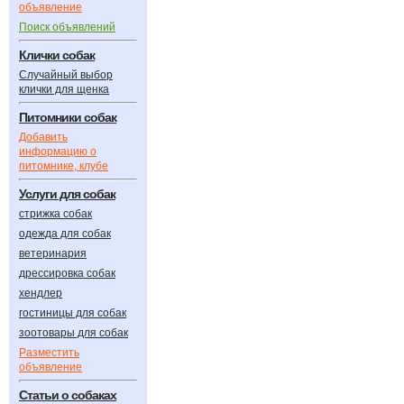
объявление
Поиск объявлений
Клички собак
Случайный выбор
клички для щенка
Питомники собак
Добавить
информацию о
питомнике, клубе
Услуги для собак
стрижка собак
одежда для собак
ветеринария
дрессировка собак
хендлер
гостиницы для собак
зоотовары для собак
Разместить
объявление
Статьи о собаках