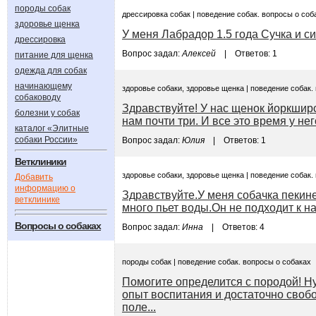
породы собак
дрессировка собак | поведение собак. вопросы о соб
здоровье щенка
У меня Лабрадор 1.5 года Сучка и си
дрессировка
Вопрос задал:
Алексей
| Ответов: 1
питание для щенка
одежда для собак
начинающему
здоровье собаки, здоровье щенка | поведение собак.
собаководу
Здравствуйте! У нас щенок йоркширс
болезни у собак
нам почти три. И все это время у не
каталог «Элитные
собаки России»
Вопрос задал:
Юлия
| Ответов: 1
Ветклиники
здоровье собаки, здоровье щенка | поведение собак.
Добавить
информацию о
Здравствуйте.У меня собачка пекине
ветклинике
много пьет воды.Он не подходит к нам
Вопросы о собаках
Вопрос задал:
Инна
| Ответов: 4
породы собак | поведение собак. вопросы о собаках
Помогите определится с породой! Н
опыт воспитания и достаточно своб
поле...