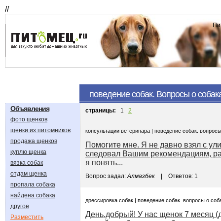
//
Пи
поведение собак. Вопросы о собак
Объявления
страницы:
1
2
фото щенков
щенки из питомников
консультации ветеринара | поведение собак. вопросы
продажа щенков
Помогите мне. Я не давно взял с ул
куплю щенка
следовал Вашим рекомендациям, раз
я понять...
вязка собак
отдам щенка
Вопрос задал:
Алмазбек
| Ответов: 1
пропала собака
найдена собака
дрессировка собак | поведение собак. вопросы о соб
другое
День,добрый! У нас щенок 7 месяц (
Разместить