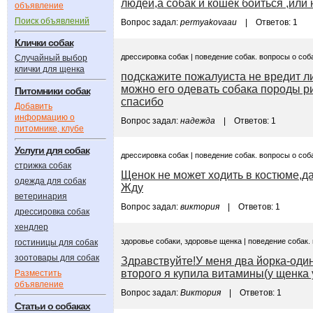
людей,а собак и кошек боиться ,или
объявление
Поиск объявлений
Вопрос задал:
permyakovaau
| Ответов: 1
Клички собак
дрессировка собак | поведение собак. вопросы о соб
Случайный выбор
клички для щенка
подскажите пожалуиста не вредит ли
можно его одевать собака породы р
Питомники собак
спасибо
Добавить
информацию о
Вопрос задал:
надежда
| Ответов: 1
питомнике, клубе
Услуги для собак
дрессировка собак | поведение собак. вопросы о соб
стрижка собак
Щенок не может ходить в костюме,да
одежда для собак
Жду
ветеринария
Вопрос задал:
виктория
| Ответов: 1
дрессировка собак
хендлер
здоровье собаки, здоровье щенка | поведение собак.
гостиницы для собак
зоотовары для собак
Здравствуйте!У меня два йорка-один
второго я купила витамины(у щенка у
Разместить
объявление
Вопрос задал:
Виктория
| Ответов: 1
Статьи о собаках