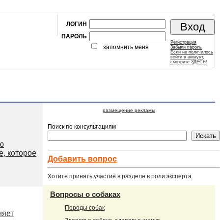
ЛОГИН
ПАРОЛЬ
Регистрация
запомнить меня
Забыли пароль
Если не получилось
войти в аккаунт,
смотрите ЗДЕСЬ!
размещение рекламы
Поиск по консультациям
ью
, которое
Добавить вопроc
Хотите принять участие в разделе в роли эксперта
Вопросы о собаках
Породы собак
няет