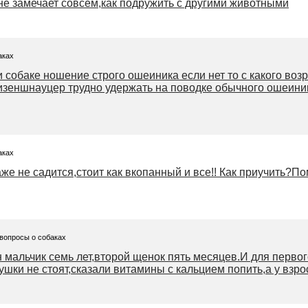
 не замечает совсем,как подружить с другими животными
аках
 собаке ношение строго ошеиника если нет то с какого воз
изеншнауцер трудно удержать на поводке обычного ошеини
аках
же не садится,стоит как вкопанный и все!! Как приучить?По
 вопросы о собаках
 мальчик семь лет,второй щенок пять месяцев.И для первог
шки не стоят,сказали витамины с кальцием попить,а у взрос