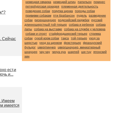
немецкая овчарка
немецкий шпиц
папильон
пекинес
петербургская орхидея
племенная деятельность
поведение собак
покупка щенка
породы собак
к*?
прививки собакам
пти брабансон
пудель
разведение
собак
ризеншнауцер
родезийский риджбек
русский
длинношерстный той-терьер
собака и ребенок
собака
лапы
собака на выставке
собака на службе у человека
собаки и спорт
стаффордширский терьер
стрижка
. Сейчас
собак
сухой корм собак
такса
той-терьер
уход за
шерстью
уход за щенком
фокстерьер
французский
бульдог
цвергпинчер
цвергшнауцер, миниатюрный
шнауцер
чау-чау
чихуа-хуа
шарпей
ши-тцу
японский
хин
охо ест,и
чь и...
м. Имеем
ом имеется