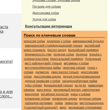
Здоровье собаки, здоровье щенка
Питание для собаки
Дрессировка собак
Услуги для собак
Консультации ветеринара
раста
ка
Поиск по ключевым словам
агрессия собак
аллергия у собак
американский бульдог
американский стаффордширский терьер
английский
кокер спаниель
бассет-хаунд
бельгийский гриффон
беременность суки
болезни собак
болонка
борьба с
собирательством
брюссельский гриффон
бультерьер
могите!
вест-хайленд-вайт-терьер
витамины у собак
восточносибирская лайка
генетика собаки
глаза у
собаки
далматин
джек рассел терьер
дрессировка
собак
дрессировка щенка
другая порода/смешанная
дурные привычки у собак
западносибирская лайка
зубы собаки
йоркширский терьер
ка де бо
кавказская
овчарка
кане корсо
карликовый пинчер, цвергпинчер
о и для
кинология
китайская хохлатая
клещ у собаки
лого...
кормление собаки
кормление щенка
крупные собаки
лабрадор-ретривер
лайка
левретка
миттельшнауцер
(стандартный шнауцер)
мопс
московская сторожевая