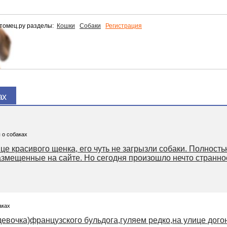
томец.ру разделы:
Кошки
Собаки
Регистрация
ах
 о собаках
ице красивого щенка, его чуть не загрызли собаки. Полност
мещенные на сайте. Но сегодня произошло нечто странное
аках
девочка)французского бульдога,гуляем редко,на улице дого