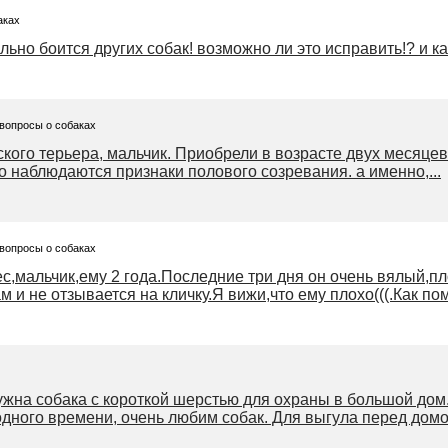
аках
льно боится других собак! возможно ли это исправить!? и ка
 вопросы о собаках
кого терьера, мальчик. Приобрели в возрасте двух месяцев
го наблюдаются признаки полового созревания. а именно,...
 вопросы о собаках
с,мальчик,ему 2 года.Последние три дня он очень вялый,пл
 и не отзывается на кличку.Я вижи,что ему плохо(((.Как помо
ужна собака с короткой шерстью для охраны в большой до
одного времени, очень любим собак. Для выгула перед дом