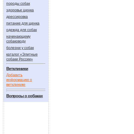
породы собак
здоровье щенка
дрессировка
питание для щенка
одежда для собак
начинающему
собаководу
болезни у собак
каталог «Элитные
собаки России»
Ветклиники
Добавить
информацию о
ветклинике
Вопросы о собаках