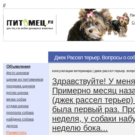
//
Пи
С
Джек Рассел терьер. Вопросы о со
Объявления
консультации ветеринара | джек рассел терьер. вопр
фото щенков
Здравствуйте! У меня
щенки из питомников
продажа щенков
Примерно месяц наза
куплю щенка
(джек рассел терьер)
вязка собак
отдам щенка
была первый раз. П
пропала собака
неделя, у собаки наб
найдена собака
неделю бока...
другое
Разместить