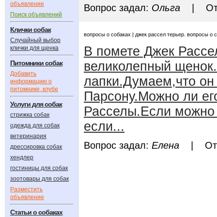
объявление
Вопрос задал:
Ольга
| Отв
Поиск объявлений
Клички собак
вопросы о собаках | джек рассел терьер. вопросы о 
Случайный выбор
В помете Джек Рассе
клички для щенка
Питомники собак
великолепный щенок.
Добавить
лапки.Думаем,что он
информацию о
питомнике, клубе
Парсону.Можно ли ег
Услуги для собак
Расселы.Если можно о
стрижка собак
если...
одежда для собак
ветеринария
Вопрос задал:
Елена
| Отве
дрессировка собак
хендлер
гостиницы для собак
зоотовары для собак
Разместить
объявление
Статьи о собаках