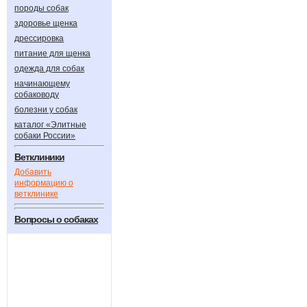
породы собак
здоровье щенка
дрессировка
питание для щенка
одежда для собак
начинающему
собаководу
болезни у собак
каталог «Элитные
собаки России»
Ветклиники
Добавить
информацию о
ветклинике
Вопросы о собаках