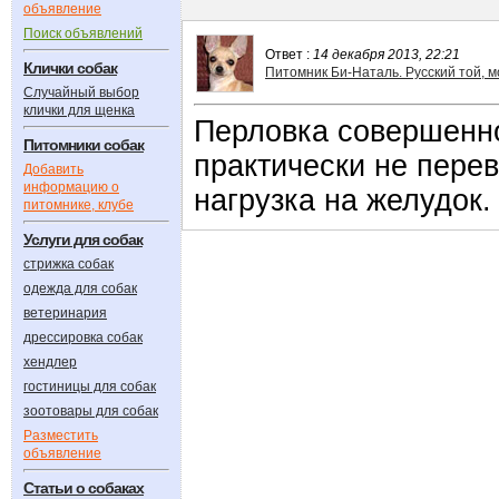
объявление
Поиск объявлений
Ответ :
14 декабря 2013, 22:21
Клички собак
Питомник Би-Наталь. Русский той, м
Случайный выбор
клички для щенка
Перловка совершенно
Питомники собак
практически не пере
Добавить
информацию о
нагрузка на желудок.
питомнике, клубе
Услуги для собак
стрижка собак
одежда для собак
ветеринария
дрессировка собак
хендлер
гостиницы для собак
зоотовары для собак
Разместить
объявление
Статьи о собаках