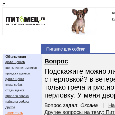
//
Пи
С
Питание для собаки
Объявления
Вопрос
фото щенков
щенки из питомников
Подскажите можно ли
продажа щенков
с перловкой? в ветер
куплю щенка
вязка собак
только греча и рис,н
отдам щенка
перловку. У меня дво
пропала собака
найдена собака
Вопрос задал:
Оксана
|
На
другое
Другие вопросы на тему: Пит
Разместить